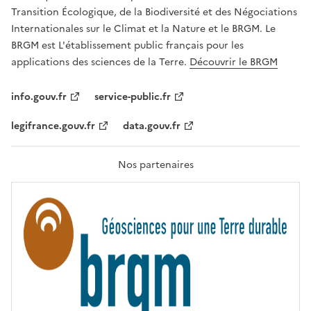
É
a
Transition Écologique, de la Biodiversité et des Négociations
,
v
Internationales sur le Climat et la Nature et le BRGM. Le
É
e
G
BRGM est L'établissement public français pour les
A
c
applications des sciences de la Terre.
Découvrir le BRGM
L
l
I
T
e
info.gouv.fr
service-public.fr
É
s
,
legifrance.gouv.fr
data.gouv.fr
t
F
R
e
A
c
T
Nos partenaires
E
h
R
n
N
I
o
T
l
É
o
g
i
e