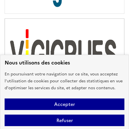
s
d
'
a
s
s
i
s
t
Nous utilisons des cookies
a
n
En poursuivant votre navigation sur ce site, vous acceptez
c
l’utilisation de cookies pour collecter des statistiques en vue
e
d'optimiser les services du site, et adapter nos contenus.
,
n
Plan du site
Accessibilité : partiellement conforme
Mentions
o
Accepter
u
Légales
Données personnelles
Gestion des cookies
FAQ
s
Refuser
Glossaire
BRGM
v