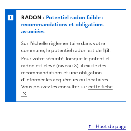
r
l
s
e
u
n
RADON :
Potentiel radon faible :
r
i
recommandations et obligations
l
v
associées
a
e
c
Sur l'échelle règlementaire dans votre
a
a
commune, le potentiel radon est de
1/3
.
u
r
d
Pour votre sécurité, lorsque le potentiel
t
e
radon est élevé (niveau 3), il existe des
e
r
recommandations et une obligation
i
d'informer les acquéreurs ou locataires.
s
Vous pouvez les consulter sur
cette fiche
q
.
u
e
s
e
Haut de page
l