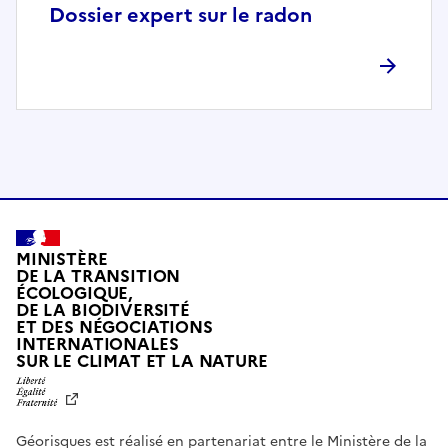
p
Dossier expert sur le radon
l
è
t
e
m
e
n
t
c
o
MINISTÈRE
m
DE LA TRANSITION
ÉCOLOGIQUE,
p
DE LA BIODIVERSITÉ
a
ET DES NÉGOCIATIONS
t
INTERNATIONALES
L
SUR LE CLIMAT ET LA NATURE
i
I
b
B
E
l
R
e
Géorisques est réalisé en partenariat entre le Ministère de la
T