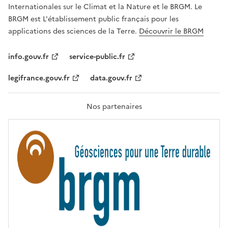
,
v
Internationales sur le Climat et la Nature et le BRGM. Le
É
e
G
BRGM est L'établissement public français pour les
A
c
applications des sciences de la Terre.
Découvrir le BRGM
L
l
I
T
e
info.gouv.fr
service-public.fr
É
s
,
legifrance.gouv.fr
data.gouv.fr
t
F
R
e
A
c
T
Nos partenaires
E
h
R
n
N
I
o
T
l
É
o
g
i
e
s
d