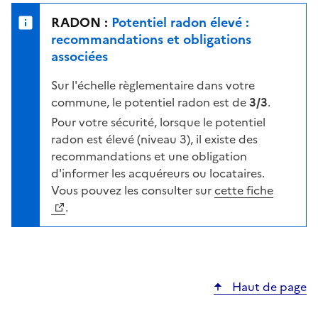
e
u
n
RADON :
Potentiel radon élevé :
r
i
recommandations et obligations
l
v
associées
a
e
c
Sur l'échelle règlementaire dans votre
a
a
commune, le potentiel radon est de
3/3
.
u
r
d
Pour votre sécurité, lorsque le potentiel
t
e
radon est élevé (niveau 3), il existe des
e
r
recommandations et une obligation
i
d'informer les acquéreurs ou locataires.
s
Vous pouvez les consulter sur
cette fiche
q
.
u
e
s
e
Haut de page
l
o