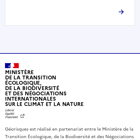
l
è
t
e
m
e
n
t
c
o
MINISTÈRE
m
DE LA TRANSITION
ÉCOLOGIQUE,
p
DE LA BIODIVERSITÉ
a
ET DES NÉGOCIATIONS
t
INTERNATIONALES
L
SUR LE CLIMAT ET LA NATURE
i
I
b
B
E
l
R
e
Géorisques est réalisé en partenariat entre le Ministère de la
T
É
a
Transition Écologique, de la Biodiversité et des Négociations