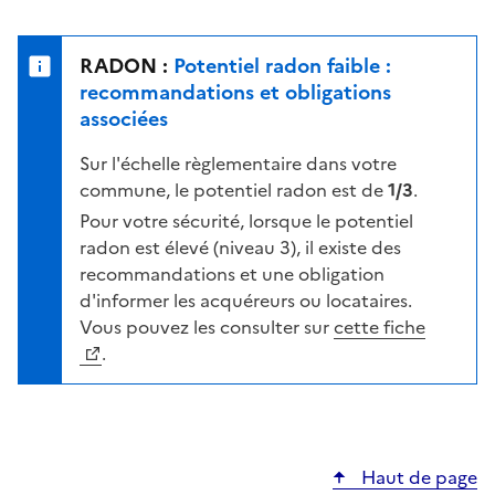
r
l
s
e
u
n
RADON :
Potentiel radon faible :
r
i
recommandations et obligations
l
v
associées
a
e
c
Sur l'échelle règlementaire dans votre
a
a
commune, le potentiel radon est de
1/3
.
u
r
d
Pour votre sécurité, lorsque le potentiel
t
e
radon est élevé (niveau 3), il existe des
e
r
recommandations et une obligation
i
d'informer les acquéreurs ou locataires.
s
Vous pouvez les consulter sur
cette fiche
q
.
u
e
s
e
Haut de page
l