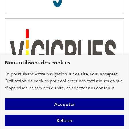
s
d
'
a
s
s
i
s
t
Nous utilisons des cookies
a
n
En poursuivant votre navigation sur ce site, vous acceptez
c
l’utilisation de cookies pour collecter des statistiques en vue
e
d'optimiser les services du site, et adapter nos contenus.
,
n
Plan du site
Accessibilité : partiellement conforme
Mentions
o
Accepter
u
Légales
Données personnelles
Gestion des cookies
FAQ
s
Refuser
Glossaire
BRGM
v