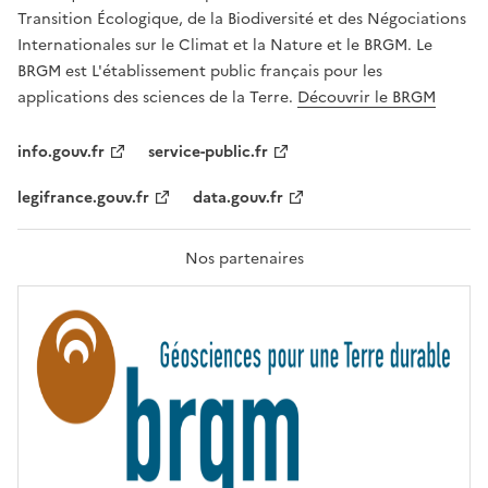
É
a
Transition Écologique, de la Biodiversité et des Négociations
,
v
Internationales sur le Climat et la Nature et le BRGM. Le
É
e
G
BRGM est L'établissement public français pour les
A
c
applications des sciences de la Terre.
Découvrir le BRGM
L
l
I
T
e
info.gouv.fr
service-public.fr
É
s
,
legifrance.gouv.fr
data.gouv.fr
t
F
R
e
A
c
T
Nos partenaires
E
h
R
n
N
I
o
T
l
É
o
g
i
e