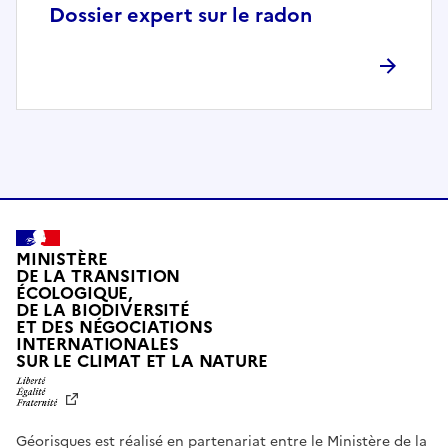
p
Dossier expert sur le radon
l
è
t
e
m
e
n
t
c
o
MINISTÈRE
m
DE LA TRANSITION
ÉCOLOGIQUE,
p
DE LA BIODIVERSITÉ
a
ET DES NÉGOCIATIONS
t
INTERNATIONALES
L
SUR LE CLIMAT ET LA NATURE
i
I
b
B
E
l
R
e
Géorisques est réalisé en partenariat entre le Ministère de la
T