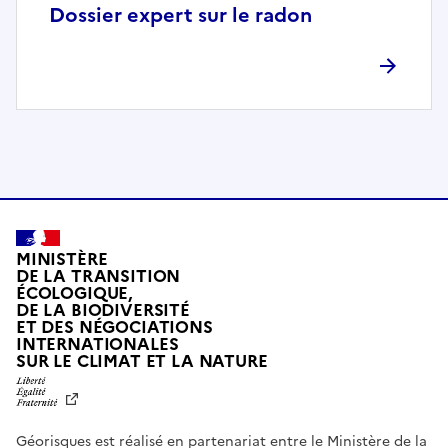
p
Dossier expert sur le radon
l
è
t
e
m
e
n
t
c
o
MINISTÈRE
m
DE LA TRANSITION
ÉCOLOGIQUE,
p
DE LA BIODIVERSITÉ
a
ET DES NÉGOCIATIONS
t
INTERNATIONALES
L
SUR LE CLIMAT ET LA NATURE
i
I
b
B
E
l
R
e
Géorisques est réalisé en partenariat entre le Ministère de la
T