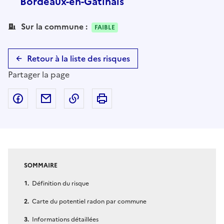
Bordeaux-en-Gâtinais
Sur la commune :
FAIBLE
Retour à la liste des risques
Partager la page
Partager sur Facebook
Partager par email
Copier dans le presse-papier
Imprimer
SOMMAIRE
Définition du risque
Carte du potentiel radon par commune
Informations détaillées