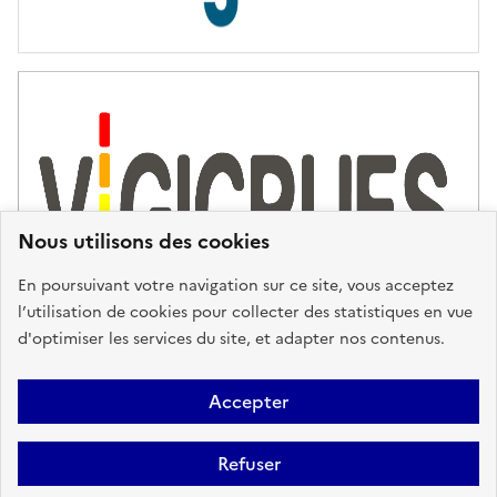
s
d
'
a
s
s
i
s
t
Nous utilisons des cookies
a
n
En poursuivant votre navigation sur ce site, vous acceptez
c
l’utilisation de cookies pour collecter des statistiques en vue
e
d'optimiser les services du site, et adapter nos contenus.
,
n
Plan du site
Accessibilité : partiellement conforme
Mentions
o
Accepter
u
Légales
Données personnelles
Gestion des cookies
FAQ
s
Refuser
Glossaire
BRGM
v