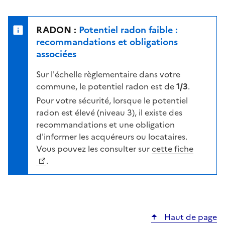
r
l
s
e
u
n
RADON :
Potentiel radon faible :
r
i
recommandations et obligations
l
v
associées
a
e
c
Sur l'échelle règlementaire dans votre
a
a
commune, le potentiel radon est de
1/3
.
u
r
d
Pour votre sécurité, lorsque le potentiel
t
e
radon est élevé (niveau 3), il existe des
e
r
recommandations et une obligation
i
d'informer les acquéreurs ou locataires.
s
Vous pouvez les consulter sur
cette fiche
q
.
u
e
s
e
Haut de page
l