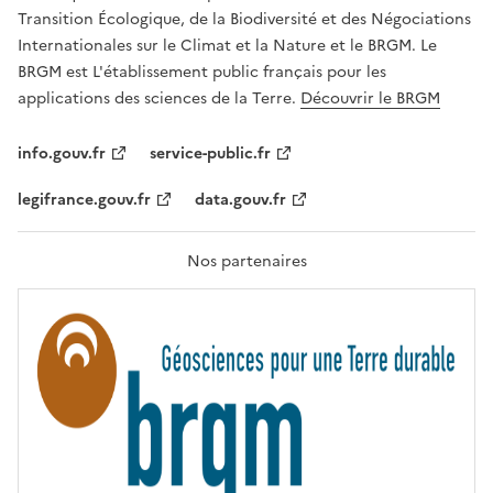
É
a
Transition Écologique, de la Biodiversité et des Négociations
,
v
Internationales sur le Climat et la Nature et le BRGM. Le
É
e
G
BRGM est L'établissement public français pour les
A
c
applications des sciences de la Terre.
Découvrir le BRGM
L
l
I
T
e
info.gouv.fr
service-public.fr
É
s
,
legifrance.gouv.fr
data.gouv.fr
t
F
R
e
A
c
T
Nos partenaires
E
h
R
n
N
I
o
T
l
É
o
g
i
e