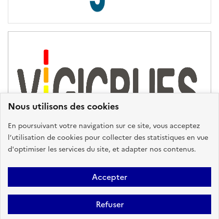
s
d
'
a
s
s
i
s
t
Nous utilisons des cookies
a
n
En poursuivant votre navigation sur ce site, vous acceptez
c
l’utilisation de cookies pour collecter des statistiques en vue
e
d'optimiser les services du site, et adapter nos contenus.
,
n
Plan du site
Accessibilité : partiellement conforme
Mentions
o
Accepter
u
Légales
Données personnelles
Gestion des cookies
FAQ
s
Refuser
Glossaire
BRGM
v