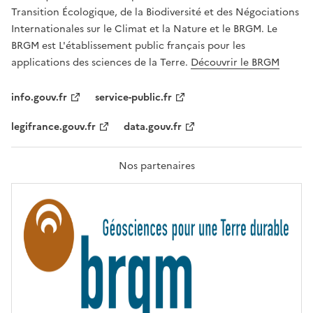
É
a
Transition Écologique, de la Biodiversité et des Négociations
,
v
Internationales sur le Climat et la Nature et le BRGM. Le
É
e
G
BRGM est L'établissement public français pour les
A
c
applications des sciences de la Terre.
Découvrir le BRGM
L
l
I
T
e
info.gouv.fr
service-public.fr
É
s
,
legifrance.gouv.fr
data.gouv.fr
t
F
R
e
A
c
T
Nos partenaires
E
h
R
n
N
I
o
T
l
É
o
g
i
e