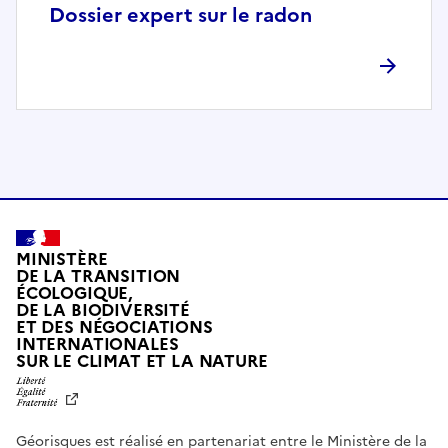
p
Dossier expert sur le radon
l
è
t
e
m
e
n
t
c
o
MINISTÈRE
m
DE LA TRANSITION
ÉCOLOGIQUE,
p
DE LA BIODIVERSITÉ
a
ET DES NÉGOCIATIONS
t
INTERNATIONALES
L
SUR LE CLIMAT ET LA NATURE
i
I
b
B
E
l
R
e
Géorisques est réalisé en partenariat entre le Ministère de la
T