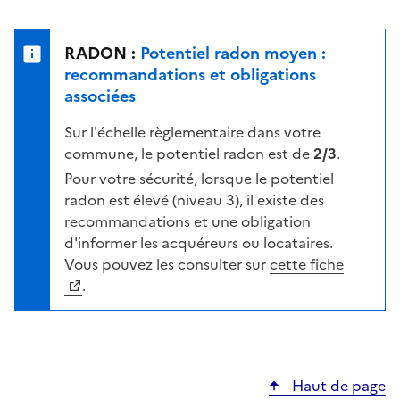
r
l
s
e
u
n
RADON :
Potentiel radon moyen :
r
i
recommandations et obligations
l
v
associées
a
e
c
Sur l'échelle règlementaire dans votre
a
a
commune, le potentiel radon est de
2/3
.
u
r
d
Pour votre sécurité, lorsque le potentiel
t
e
radon est élevé (niveau 3), il existe des
e
r
recommandations et une obligation
i
d'informer les acquéreurs ou locataires.
s
Vous pouvez les consulter sur
cette fiche
q
.
u
e
s
e
Haut de page
l