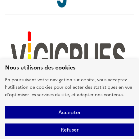
s
d
'
a
s
s
i
s
t
Nous utilisons des cookies
a
n
En poursuivant votre navigation sur ce site, vous acceptez
c
l’utilisation de cookies pour collecter des statistiques en vue
e
d'optimiser les services du site, et adapter nos contenus.
,
n
Plan du site
Accessibilité : partiellement conforme
Mentions
o
Accepter
u
Légales
Données personnelles
Gestion des cookies
FAQ
s
Refuser
Glossaire
BRGM
v