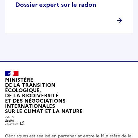
p
Dossier expert sur le radon
l
è
t
e
m
e
n
t
c
o
MINISTÈRE
m
DE LA TRANSITION
ÉCOLOGIQUE,
p
DE LA BIODIVERSITÉ
a
ET DES NÉGOCIATIONS
t
INTERNATIONALES
L
SUR LE CLIMAT ET LA NATURE
i
I
b
B
E
l
R
e
Géorisques est réalisé en partenariat entre le Ministère de la
T