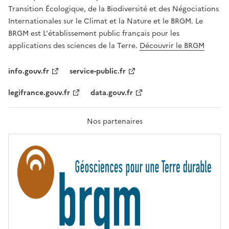
É
a
Transition Écologique, de la Biodiversité et des Négociations
,
v
Internationales sur le Climat et la Nature et le BRGM. Le
É
e
G
BRGM est L'établissement public français pour les
A
c
applications des sciences de la Terre.
Découvrir le BRGM
L
l
I
T
e
info.gouv.fr
service-public.fr
É
s
,
legifrance.gouv.fr
data.gouv.fr
t
F
R
e
A
c
T
Nos partenaires
E
h
R
n
N
I
o
T
l
É
o
g
i
e