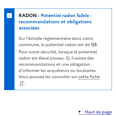
r
l
s
e
u
n
RADON :
Potentiel radon faible :
r
i
recommandations et obligations
l
v
associées
a
e
c
Sur l'échelle règlementaire dans votre
a
a
commune, le potentiel radon est de
1/3
.
u
r
d
Pour votre sécurité, lorsque le potentiel
t
e
radon est élevé (niveau 3), il existe des
e
r
recommandations et une obligation
i
d'informer les acquéreurs ou locataires.
s
Vous pouvez les consulter sur
cette fiche
q
.
u
e
s
e
Haut de page
l