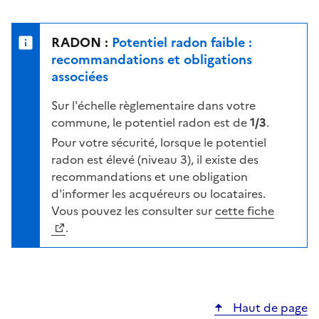
r
l
s
e
u
n
RADON :
Potentiel radon faible :
r
i
recommandations et obligations
l
v
associées
a
e
c
Sur l'échelle règlementaire dans votre
a
a
commune, le potentiel radon est de
1/3
.
u
r
d
Pour votre sécurité, lorsque le potentiel
t
e
radon est élevé (niveau 3), il existe des
e
r
recommandations et une obligation
i
d'informer les acquéreurs ou locataires.
s
Vous pouvez les consulter sur
cette fiche
q
.
u
e
s
e
Haut de page
l