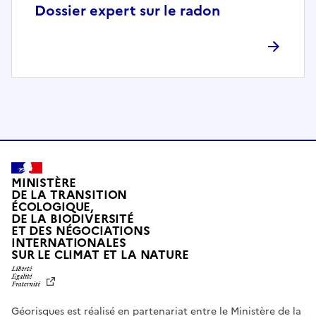
p
Dossier expert sur le radon
l
è
t
e
m
e
n
t
c
o
MINISTÈRE
m
DE LA TRANSITION
ÉCOLOGIQUE,
p
DE LA BIODIVERSITÉ
a
ET DES NÉGOCIATIONS
t
INTERNATIONALES
L
SUR LE CLIMAT ET LA NATURE
i
I
b
B
E
l
R
e
Géorisques est réalisé en partenariat entre le Ministère de la
T