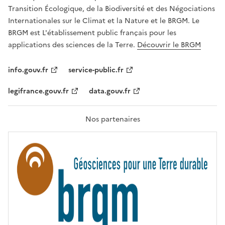
É
a
Transition Écologique, de la Biodiversité et des Négociations
,
v
Internationales sur le Climat et la Nature et le BRGM. Le
É
e
G
BRGM est L'établissement public français pour les
A
c
applications des sciences de la Terre.
Découvrir le BRGM
L
l
I
T
e
info.gouv.fr
service-public.fr
É
s
,
legifrance.gouv.fr
data.gouv.fr
t
F
R
e
A
c
T
Nos partenaires
E
h
R
n
N
I
o
T
l
É
o
g
i
e