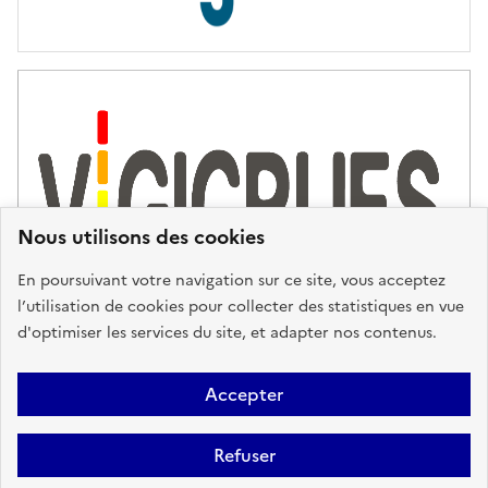
s
d
'
a
s
s
i
s
t
Nous utilisons des cookies
a
n
En poursuivant votre navigation sur ce site, vous acceptez
c
l’utilisation de cookies pour collecter des statistiques en vue
e
d'optimiser les services du site, et adapter nos contenus.
,
n
Plan du site
Accessibilité : partiellement conforme
Mentions
o
Accepter
u
Légales
Données personnelles
Gestion des cookies
FAQ
s
Refuser
Glossaire
BRGM
v