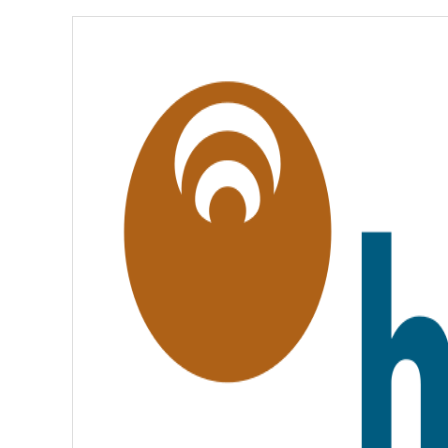
É
,
É
G
A
L
I
T
É
,
F
R
A
T
E
R
N
I
T
É