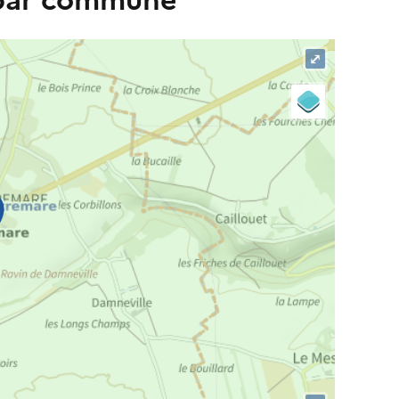
 par commune
⤢