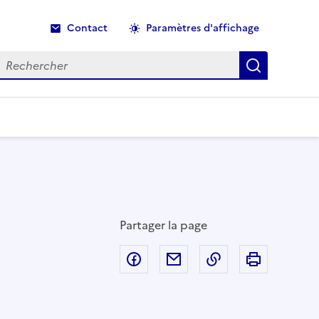
Contact
Paramètres d'affichage
echercher
Recherche
Partager la page
Partager sur Facebook
Partager par email
Copier dans le p
Imprimer