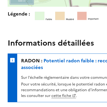
500 m
l
e
R
Légende :
n
e
i
t
v
o
e
u
a
r
Informations détaillées
u
n
d
e
e
r
RADON :
Potentiel radon faible : r
r
s
i
u
associées
s
r
Sur l'échelle règlementaire dans votre commune
q
l
u
a
Pour votre sécurité, lorsque le potentiel radon es
e
c
recommandations et une obligation d'informer 
s
a
les consulter sur
cette fiche
.
e
r
l
t