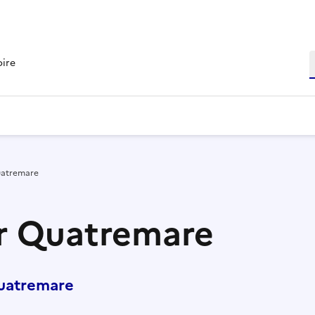
R
oire
uatremare
ur Quatremare
uatremare