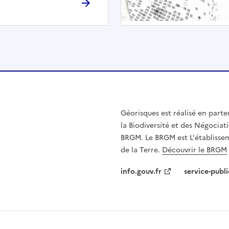
h
é
e
.
E
l
l
e
n
Géorisques est réalisé en parte
'
la Biodiversité et des Négociati
e
BRGM. Le BRGM est L'établissem
s
de la Terre.
Découvrir le BRGM
t
p
info.gouv.fr
service-publi
a
s
c
o
m