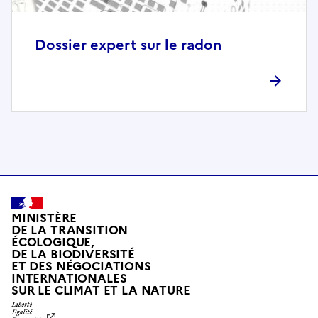
o
m
p
Dossier expert sur le radon
l
è
t
e
m
e
n
t
c
o
MINISTÈRE
m
DE LA TRANSITION
ÉCOLOGIQUE,
p
DE LA BIODIVERSITÉ
a
ET DES NÉGOCIATIONS
t
INTERNATIONALES
L
SUR LE CLIMAT ET LA NATURE
i
I
b
B