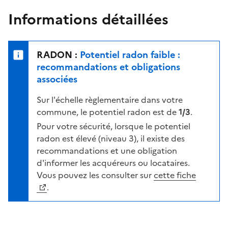
n
u
e
Informations détaillées
e
r
l
s
e
u
n
RADON :
Potentiel radon faible :
r
i
recommandations et obligations
l
v
associées
a
e
c
Sur l'échelle règlementaire dans votre
a
a
commune, le potentiel radon est de
1/3
.
u
r
d
Pour votre sécurité, lorsque le potentiel
t
e
radon est élevé (niveau 3), il existe des
e
r
recommandations et une obligation
i
d'informer les acquéreurs ou locataires.
s
Vous pouvez les consulter sur
cette fiche
q
.
u
e
s