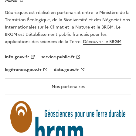
E
l
R
e
Géorisques est réalisé en partenariat entre le Ministère de la
T
É
a
Transition Écologique, de la Biodiversité et des Négociations
,
v
Internationales sur le Climat et la Nature et le BRGM. Le
É
e
G
BRGM est L'établissement public français pour les
A
c
applications des sciences de la Terre.
Découvrir le BRGM
L
l
I
T
e
info.gouv.fr
service-public.fr
É
s
,
legifrance.gouv.fr
data.gouv.fr
t
F
R
e
A
c
T
Nos partenaires
E
h
R
n
N
I
o
T
l
É
o
g