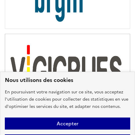
i
e
s
d
'
a
s
s
i
s
t
Nous utilisons des cookies
a
n
En poursuivant votre navigation sur ce site, vous acceptez
c
l’utilisation de cookies pour collecter des statistiques en vue
e
d'optimiser les services du site, et adapter nos contenus.
,
n
Plan du site
Accessibilité : partiellement conforme
Mentions
o
Accepter
u
Légales
Données personnelles
Gestion des cookies
FAQ