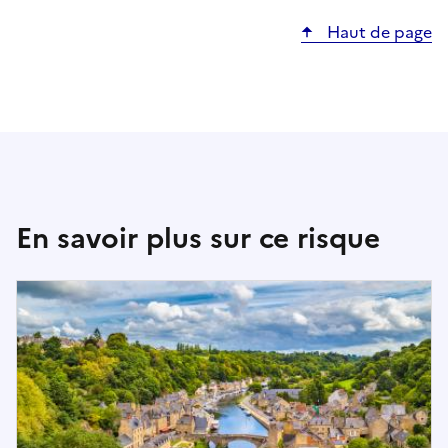
e
Haut de page
l
o
n
l
’
a
d
r
En savoir plus sur ce risque
e
s
s
e
r
e
c
h
e