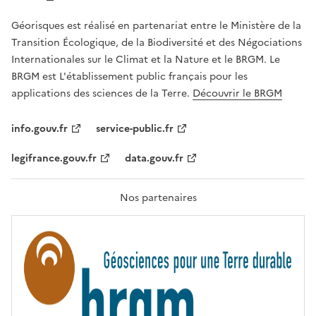
E
R
Géorisques est réalisé en partenariat entre le Ministère de la
T
É
Transition Écologique, de la Biodiversité et des Négociations
,
Internationales sur le Climat et la Nature et le BRGM. Le
É
G
BRGM est L'établissement public français pour les
A
applications des sciences de la Terre.
Découvrir le BRGM
L
I
T
info.gouv.fr
service-public.fr
É
,
legifrance.gouv.fr
data.gouv.fr
F
R
A
T
Nos partenaires
E
R
N
I
T
É