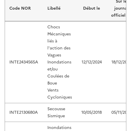
Sur le
Code NOR
Libellé
Début le
journal
officiel d
Chocs
Mécaniques
liés à
l'action des
Vagues
INTE2434565A
Inondations
12/12/2024
18/12/202
et/ou
Coulées de
Boue
Vents
Cycloniques
Secousse
INTE2130680A
10/05/2018
05/11/202
Sismique
Inondations