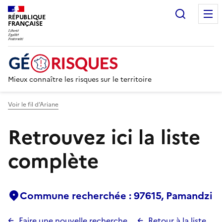
Recherc
RÉPUBLIQUE
FRANÇAISE
Mieux connaître les risques sur le territoire
Voir le fil d’Ariane
Retrouvez ici la liste
complète
Commune recherchée : 97615, Pamandzi
Faire une nouvelle recherche
Retour à la liste