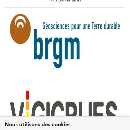
Nos partenaires
E
R
N
I
T
É
Nous utilisons des cookies