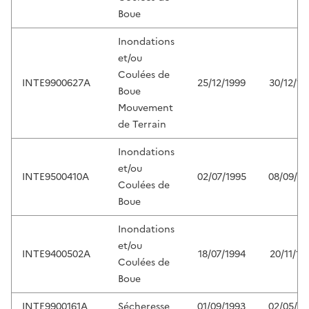
Boue
Inondations
et/ou
Coulées de
INTE9900627A
25/12/1999
30/12/19
Boue
Mouvement
de Terrain
Inondations
et/ou
INTE9500410A
02/07/1995
08/09/19
Coulées de
Boue
Inondations
et/ou
INTE9400502A
18/07/1994
20/11/19
Coulées de
Boue
INTE9900161A
Sécheresse
01/09/1993
02/05/19