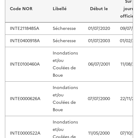
Sur le
Code NOR
Libellé
Début le
journa
officiel 
INTE2118485A
Sécheresse
01/07/2020
09/07/20
INTE0400918A
Sécheresse
01/07/2003
01/02/20
Inondations
et/ou
INTE0100460A
06/07/2001
11/08/20
Coulées de
Boue
Inondations
et/ou
INTE0000626A
07/07/2000
22/11/20
Coulées de
Boue
Inondations
et/ou
INTE0000522A
11/05/2000
07/10/20
Coulées de