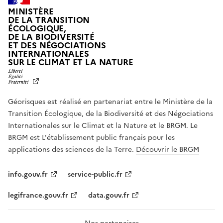
MINISTÈRE
DE LA TRANSITION
ÉCOLOGIQUE,
DE LA BIODIVERSITÉ
ET DES NÉGOCIATIONS
INTERNATIONALES
L
SUR LE CLIMAT ET LA NATURE
I
B
E
R
Géorisques est réalisé en partenariat entre le Ministère de la
T
É
Transition Écologique, de la Biodiversité et des Négociations
,
Internationales sur le Climat et la Nature et le BRGM. Le
É
G
BRGM est L'établissement public français pour les
A
applications des sciences de la Terre.
Découvrir le BRGM
L
I
T
info.gouv.fr
service-public.fr
É
,
legifrance.gouv.fr
data.gouv.fr
F
R
A
T