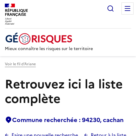
Recherc
RÉPUBLIQUE
FRANÇAISE
Mieux connaître les risques sur le territoire
Voir le fil d’Ariane
Retrouvez ici la liste
complète
Commune recherchée : 94230, cachan
Faire une nouvelle recherche
Retour à la liste