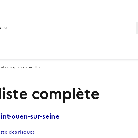
R
oire
catastrophes naturelles
 liste complète
nt-ouen-sur-seine
iste des risques