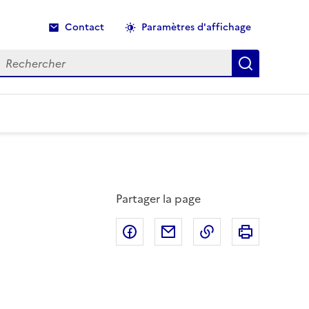
Contact
Paramètres d'affichage
echercher
Recherche
Partager la page
Partager sur Facebook
Partager par email
Copier dans le p
Imprimer