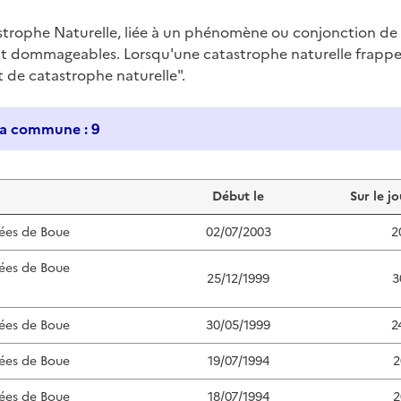
trophe Naturelle, liée à un phénomène ou conjonction d
nt dommageables. Lorsqu'une catastrophe naturelle frappe u
at de catastrophe naturelle".
Historique des catastrophes naturelles dans ma commune : 9
Début le
Sur le jo
ées de Boue
02/07/2003
2
ées de Boue
25/12/1999
3
ées de Boue
30/05/1999
2
ées de Boue
19/07/1994
2
ées de Boue
18/07/1994
2