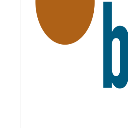
R
A
T
E
R
N
I
T
É