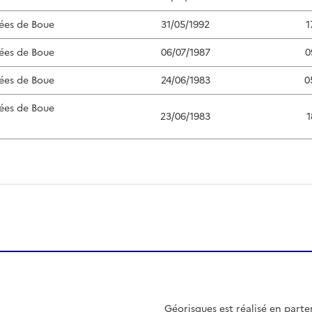
ées de Boue
31/05/1992
1
ées de Boue
06/07/1987
0
ées de Boue
24/06/1983
0
ées de Boue
23/06/1983
1
Géorisques est réalisé en parte