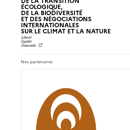
DE LA TRANSITION
ÉCOLOGIQUE,
DE LA BIODIVERSITÉ
ET DES NÉGOCIATIONS
INTERNATIONALES
L
SUR LE CLIMAT ET LA NATURE
I
B
E
R
T
Nos partenaires
É
,
É
G
A
L
I
T
É
,
F