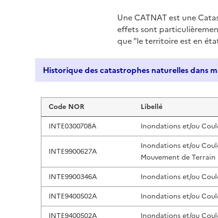
Une CATNAT est une Catas
effets sont particulièreme
que "le territoire est en ét
Liste de résultats
Code NOR
Libellé
INTE0300708A
Inondations et/ou Coul
Inondations et/ou Coul
INTE9900627A
Mouvement de Terrain
INTE9900346A
Inondations et/ou Coul
INTE9400502A
Inondations et/ou Coul
INTE9400502A
Inondations et/ou Coul