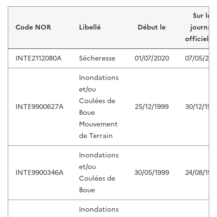
Liste de résultats
Sur le
Code NOR
Libellé
Début le
journal
officiel d
INTE2112080A
Sécheresse
01/07/2020
07/05/202
Inondations
et/ou
Coulées de
INTE9900627A
25/12/1999
30/12/199
Boue
Mouvement
de Terrain
Inondations
et/ou
INTE9900346A
30/05/1999
24/08/199
Coulées de
Boue
Inondations