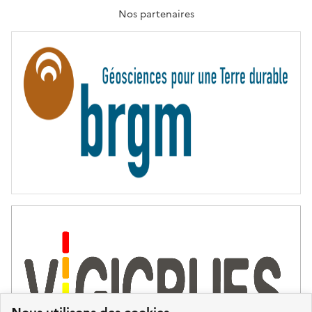
A
T
Nos partenaires
E
R
N
I
T
É