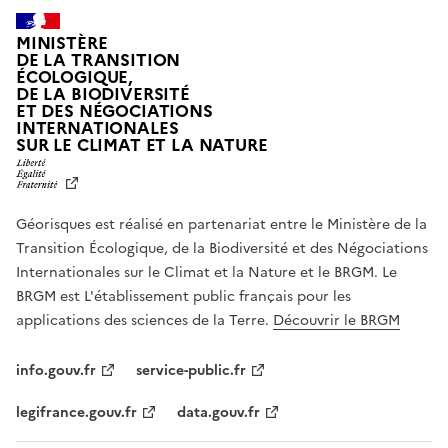
MINISTÈRE
DE LA TRANSITION
ÉCOLOGIQUE,
DE LA BIODIVERSITÉ
ET DES NÉGOCIATIONS
INTERNATIONALES
L
SUR LE CLIMAT ET LA NATURE
I
B
E
R
Géorisques est réalisé en partenariat entre le Ministère de la
T
É
Transition Écologique, de la Biodiversité et des Négociations
,
Internationales sur le Climat et la Nature et le BRGM. Le
É
G
BRGM est L'établissement public français pour les
A
applications des sciences de la Terre.
Découvrir le BRGM
L
I
T
info.gouv.fr
service-public.fr
É
,
legifrance.gouv.fr
data.gouv.fr
F
R