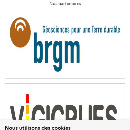
T
Nos partenaires
E
R
N
I
T
É
Nous utilisons des cookies