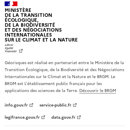
MINISTÈRE
DE LA TRANSITION
ÉCOLOGIQUE,
DE LA BIODIVERSITÉ
ET DES NÉGOCIATIONS
INTERNATIONALES
L
SUR LE CLIMAT ET LA NATURE
I
B
E
R
Géorisques est réalisé en partenariat entre le Ministère de la
T
É
Transition Écologique, de la Biodiversité et des Négociations
,
Internationales sur le Climat et la Nature et le BRGM. Le
É
G
BRGM est L'établissement public français pour les
A
applications des sciences de la Terre.
Découvrir le BRGM
L
I
T
info.gouv.fr
service-public.fr
É
,
legifrance.gouv.fr
data.gouv.fr
F
R
A