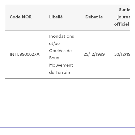
Liste de résultats
Sur le
Code NOR
Libellé
Début le
journal
officiel d
Inondations
et/ou
Coulées de
INTE9900627A
25/12/1999
30/12/199
Boue
Mouvement
de Terrain