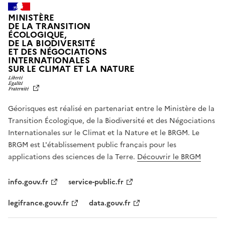
MINISTÈRE
DE LA TRANSITION
ÉCOLOGIQUE,
DE LA BIODIVERSITÉ
ET DES NÉGOCIATIONS
INTERNATIONALES
L
SUR LE CLIMAT ET LA NATURE
I
B
E
R
Géorisques est réalisé en partenariat entre le Ministère de la
T
É
Transition Écologique, de la Biodiversité et des Négociations
,
Internationales sur le Climat et la Nature et le BRGM. Le
É
G
BRGM est L'établissement public français pour les
A
applications des sciences de la Terre.
Découvrir le BRGM
L
I
T
info.gouv.fr
service-public.fr
É
,
legifrance.gouv.fr
data.gouv.fr
F
R
A