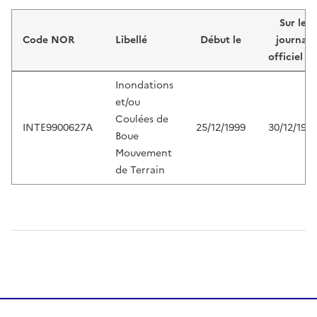
Liste de résultats
Sur le
Code NOR
Libellé
Début le
journal
officiel d
Inondations
et/ou
Coulées de
INTE9900627A
25/12/1999
30/12/199
Boue
Mouvement
de Terrain