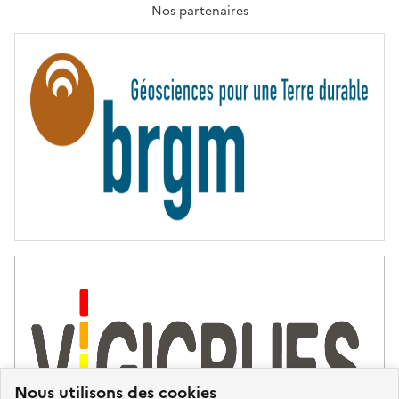
T
Nos partenaires
E
R
N
I
T
É
Nous utilisons des cookies