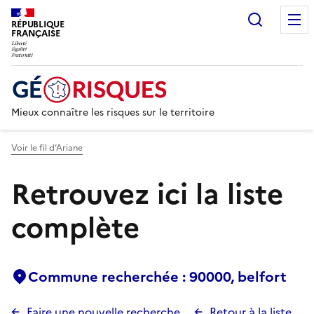
Recherc
RÉPUBLIQUE
FRANÇAISE
Mieux connaître les risques sur le territoire
Voir le fil d’Ariane
Retrouvez ici la liste
complète
Commune recherchée : 90000, belfort
Faire une nouvelle recherche
Retour à la liste