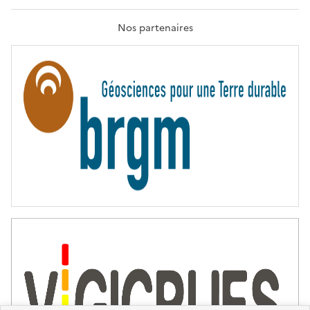
R
A
T
Nos partenaires
E
R
N
I
T
É