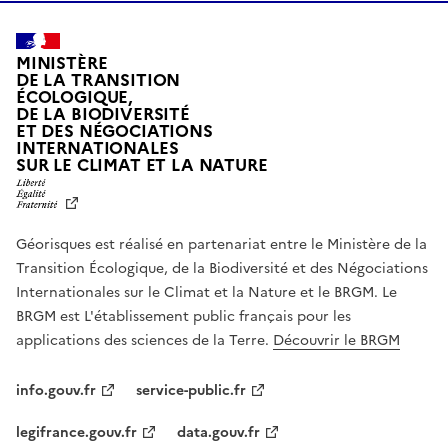
MINISTÈRE
DE LA TRANSITION
ÉCOLOGIQUE,
DE LA BIODIVERSITÉ
ET DES NÉGOCIATIONS
INTERNATIONALES
L
SUR LE CLIMAT ET LA NATURE
I
B
E
R
Géorisques est réalisé en partenariat entre le Ministère de la
T
É
Transition Écologique, de la Biodiversité et des Négociations
,
Internationales sur le Climat et la Nature et le BRGM. Le
É
G
BRGM est L'établissement public français pour les
A
applications des sciences de la Terre.
Découvrir le BRGM
L
I
T
info.gouv.fr
service-public.fr
É
,
legifrance.gouv.fr
data.gouv.fr
F