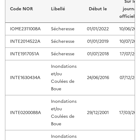
Sur le
Code NOR
Libellé
Début le
journal
officiel d
IOME2311008A
Sécheresse
01/01/2022
10/06/202
INTE2014522A
Sécheresse
01/01/2019
10/07/202
INTE1917051A
Sécheresse
01/07/2018
17/07/201
Inondations
et/ou
INTE1630434A
24/06/2016
07/12/201
Coulées de
Boue
Inondations
et/ou
INTE0200088A
29/12/2001
17/03/200
Coulées de
Boue
Inondations