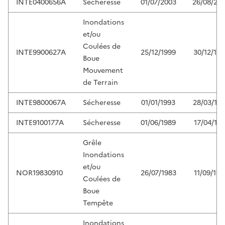
INTE0400656A
Sécheresse
01/07/2003
26/08/20
Inondations
et/ou
Coulées de
INTE9900627A
25/12/1999
30/12/199
Boue
Mouvement
de Terrain
INTE9800067A
Sécheresse
01/01/1993
28/03/19
INTE9100177A
Sécheresse
01/06/1989
17/04/199
Grêle
Inondations
et/ou
NOR19830910
26/07/1983
11/09/198
Coulées de
Boue
Tempête
Inondations