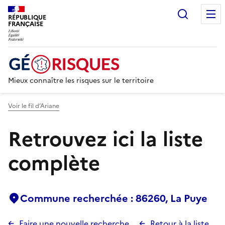
Recherc
RÉPUBLIQUE
FRANÇAISE
Mieux connaître les risques sur le territoire
Voir le fil d’Ariane
Retrouvez ici la liste
complète
Commune recherchée : 86260, La Puye
Faire une nouvelle recherche
Retour à la liste