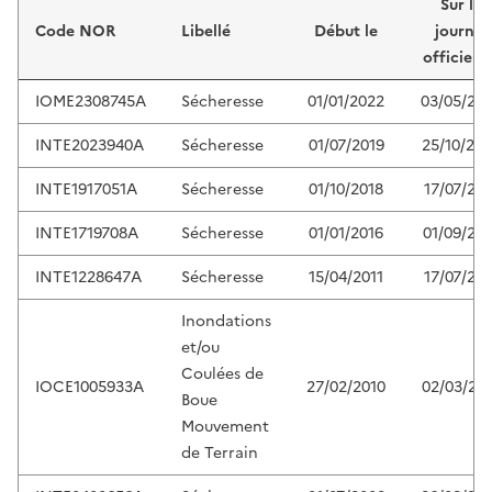
Sur le
Code NOR
Libellé
Début le
journal
officiel 
IOME2308745A
Sécheresse
01/01/2022
03/05/20
INTE2023940A
Sécheresse
01/07/2019
25/10/20
INTE1917051A
Sécheresse
01/10/2018
17/07/201
INTE1719708A
Sécheresse
01/01/2016
01/09/201
INTE1228647A
Sécheresse
15/04/2011
17/07/201
Inondations
et/ou
Coulées de
IOCE1005933A
27/02/2010
02/03/20
Boue
Mouvement
de Terrain