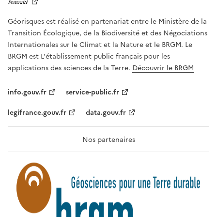
E
R
Géorisques est réalisé en partenariat entre le Ministère de la
T
É
Transition Écologique, de la Biodiversité et des Négociations
,
Internationales sur le Climat et la Nature et le BRGM. Le
É
G
BRGM est L'établissement public français pour les
A
applications des sciences de la Terre.
Découvrir le BRGM
L
I
T
info.gouv.fr
service-public.fr
É
,
legifrance.gouv.fr
data.gouv.fr
F
R
A
T
Nos partenaires
E
R
N
I
T
É