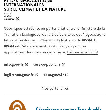
ET DES NÉGOCIATIONS
INTERNATIONALES
L
SUR LE CLIMAT ET LA NATURE
I
B
E
R
Géorisques est réalisé en partenariat entre le Ministère de la
T
É
Transition Écologique, de la Biodiversité et des Négociations
,
Internationales sur le Climat et la Nature et le BRGM. Le
É
G
BRGM est L'établissement public français pour les
A
applications des sciences de la Terre.
Découvrir le BRGM
L
I
T
info.gouv.fr
service-public.fr
É
,
legifrance.gouv.fr
data.gouv.fr
F
R
A
T
Nos partenaires
E
R
N
I
T