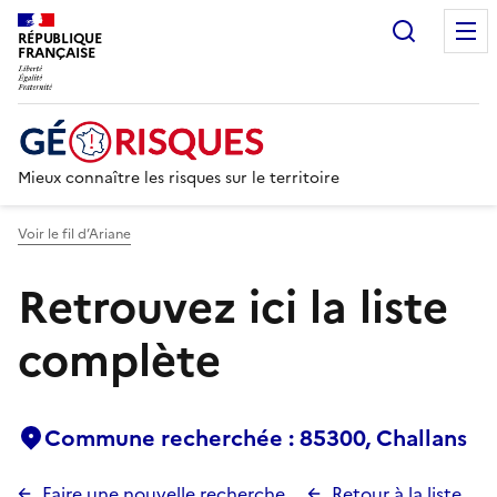
Recherc
RÉPUBLIQUE
FRANÇAISE
Mieux connaître les risques sur le territoire
Voir le fil d’Ariane
Retrouvez ici la liste
complète
Commune recherchée : 85300, Challans
Faire une nouvelle recherche
Retour à la liste