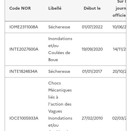
Sur le
Code NOR
Libellé
Début le
journal
officiel 
IOME2311008A
Sécheresse
01/07/2022
10/06/20
Inondations
et/ou
INTE2027600A
19/09/2020
14/11/202
Coulées de
Boue
INTE1824834A
Sécheresse
01/01/2017
20/10/201
Chocs
Mécaniques
liés à
l'action des
Vagues
IOCE1005933A
Inondations
27/02/2010
02/03/20
et/ou