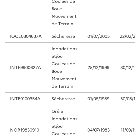
Coulées de
Boue
Mouvement
de Terrain
IOCE0804637A
Sécheresse
01/07/2005
22/02/20
Inondations
et/ou
Coulées de
INTE9900627A
25/12/1999
30/12/199
Boue
Mouvement
de Terrain
INTE9100354A
Sécheresse
01/05/1989
30/08/199
Grêle
Inondations
et/ou
NOR19830910
04/07/1983
11/09/198
Coulées de