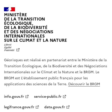
MINISTÈRE
DE LA TRANSITION
ÉCOLOGIQUE,
DE LA BIODIVERSITÉ
ET DES NÉGOCIATIONS
INTERNATIONALES
L
SUR LE CLIMAT ET LA NATURE
I
B
E
R
Géorisques est réalisé en partenariat entre le Ministère de la
T
É
Transition Écologique, de la Biodiversité et des Négociations
,
Internationales sur le Climat et la Nature et le BRGM. Le
É
G
BRGM est L'établissement public français pour les
A
applications des sciences de la Terre.
Découvrir le BRGM
L
I
T
info.gouv.fr
service-public.fr
É
,
legifrance.gouv.fr
data.gouv.fr
F