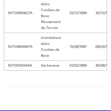
et/ou
Coulées de
INTE9900627A
25/12/1999
30/12/199
Boue
Mouvement
de Terrain
Inondations
et/ou
INTE9800067A
15/08/1997
28/03/19
Coulées de
Boue
INTE9100354A
Sécheresse
01/05/1989
30/08/199