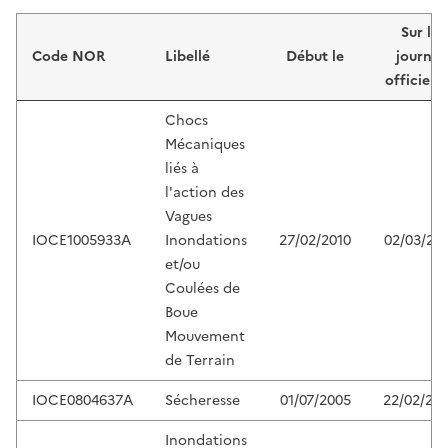
Liste de résultats
Sur le
Code NOR
Libellé
Début le
journal
officiel 
Chocs
Mécaniques
liés à
l'action des
Vagues
IOCE1005933A
Inondations
27/02/2010
02/03/20
et/ou
Coulées de
Boue
Mouvement
de Terrain
IOCE0804637A
Sécheresse
01/07/2005
22/02/20
Inondations