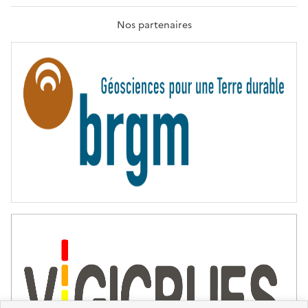
R
A
T
Nos partenaires
E
R
N
I
T
É