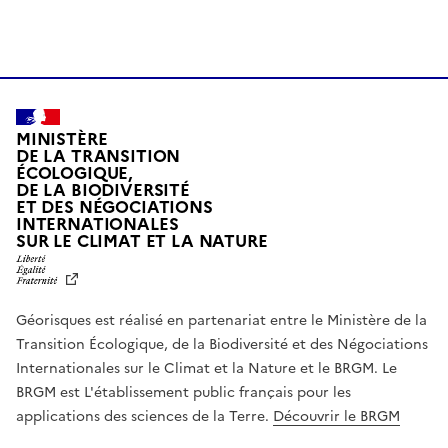
MINISTÈRE
DE LA TRANSITION
ÉCOLOGIQUE,
DE LA BIODIVERSITÉ
ET DES NÉGOCIATIONS
INTERNATIONALES
L
SUR LE CLIMAT ET LA NATURE
I
B
E
R
Géorisques est réalisé en partenariat entre le Ministère de la
T
É
Transition Écologique, de la Biodiversité et des Négociations
,
Internationales sur le Climat et la Nature et le BRGM. Le
É
G
BRGM est L'établissement public français pour les
A
applications des sciences de la Terre.
Découvrir le BRGM
L
I