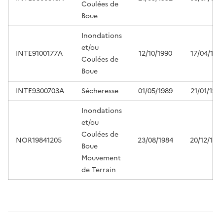
Coulées de
Boue
Inondations
et/ou
INTE9100177A
12/10/1990
17/04/199
Coulées de
Boue
INTE9300703A
Sécheresse
01/05/1989
21/01/199
Inondations
et/ou
Coulées de
NOR19841205
23/08/1984
20/12/198
Boue
Mouvement
de Terrain