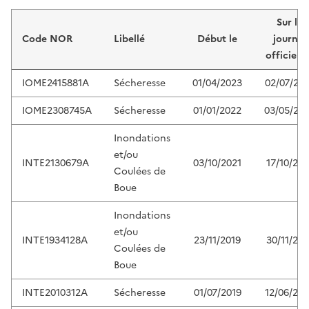
Liste de résultats
Sur le
Code NOR
Libellé
Début le
journal
officiel 
IOME2415881A
Sécheresse
01/04/2023
02/07/20
IOME2308745A
Sécheresse
01/01/2022
03/05/20
Inondations
et/ou
INTE2130679A
03/10/2021
17/10/202
Coulées de
Boue
Inondations
et/ou
INTE1934128A
23/11/2019
30/11/201
Coulées de
Boue
INTE2010312A
Sécheresse
01/07/2019
12/06/20