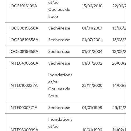
et/ou
IOCE1016199A
15/06/2010
22/06/20
Coulées de
Boue
IOCE0819658A
Sécheresse
01/01/2007
13/08/20
IOCE0819658A
Sécheresse
01/07/2004
13/08/20
IOCE0819658A
Sécheresse
01/01/2004
13/08/20
INTE0400656A
Sécheresse
01/01/2002
26/08/20
Inondations
et/ou
INTE0100227A
23/11/2000
14/06/200
Coulées de
Boue
INTE0000771A
Sécheresse
01/01/1998
29/12/20
Inondations
et/ou
INTE9600039A
10/01/1996
14/02/199