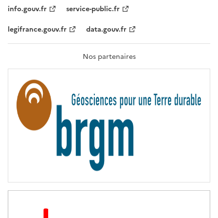
T
info.gouv.fr
service-public.fr
É
,
legifrance.gouv.fr
data.gouv.fr
F
R
A
T
Nos partenaires
E
R
N
I
T
É