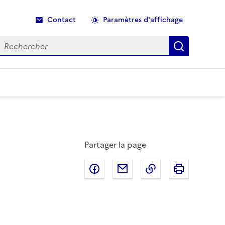
Contact
Paramètres d'affichage
echercher
Recherche
Partager la page
Partager sur Facebook
Partager par email
Copier dans le p
Imprimer