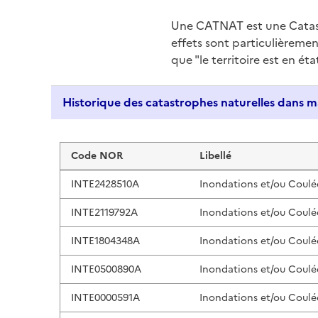
Une CATNAT est une Catas
effets sont particulièreme
que "le territoire est en ét
Liste de résultats
Code NOR
Libellé
INTE2428510A
Inondations et/ou Coulé
INTE2119792A
Inondations et/ou Coulé
INTE1804348A
Inondations et/ou Coulé
INTE0500890A
Inondations et/ou Coulé
INTE0000591A
Inondations et/ou Coulé