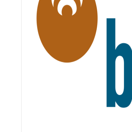
É
,
F
R
A
T
E
R
N
I
T
É