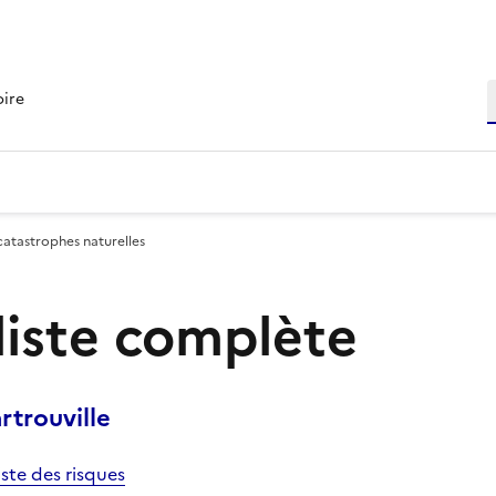
R
oire
catastrophes naturelles
 liste complète
trouville
iste des risques