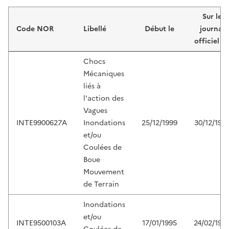
Liste de résultats
Sur le
Code NOR
Libellé
Début le
journal
officiel d
Chocs
Mécaniques
liés à
l'action des
Vagues
INTE9900627A
Inondations
25/12/1999
30/12/199
et/ou
Coulées de
Boue
Mouvement
de Terrain
Inondations
et/ou
INTE9500103A
17/01/1995
24/02/199