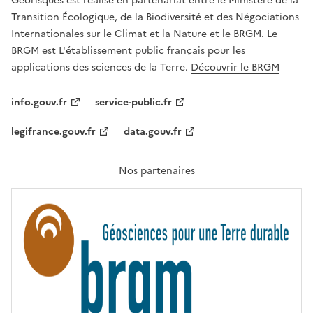
Géorisques est réalisé en partenariat entre le Ministère de la
T
É
Transition Écologique, de la Biodiversité et des Négociations
,
Internationales sur le Climat et la Nature et le BRGM. Le
É
G
BRGM est L'établissement public français pour les
A
applications des sciences de la Terre.
Découvrir le BRGM
L
I
T
info.gouv.fr
service-public.fr
É
,
legifrance.gouv.fr
data.gouv.fr
F
R
A
T
Nos partenaires
E
R
N
I
T
É