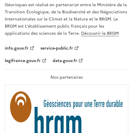
R
Géorisques est réalisé en partenariat entre le Ministère de la
T
É
Transition Écologique, de la Biodiversité et des Négociations
,
Internationales sur le Climat et la Nature et le BRGM. Le
É
G
BRGM est L'établissement public français pour les
A
applications des sciences de la Terre.
Découvrir le BRGM
L
I
T
info.gouv.fr
service-public.fr
É
,
legifrance.gouv.fr
data.gouv.fr
F
R
A
T
Nos partenaires
E
R
N
I
T
É