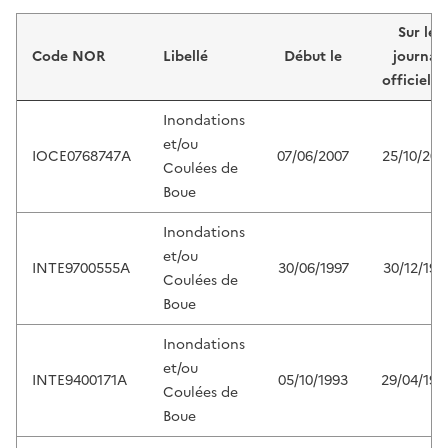
Liste de résultats
Sur le
Code NOR
Libellé
Début le
journal
officiel d
Inondations
et/ou
IOCE0768747A
07/06/2007
25/10/200
Coulées de
Boue
Inondations
et/ou
INTE9700555A
30/06/1997
30/12/199
Coulées de
Boue
Inondations
et/ou
INTE9400171A
05/10/1993
29/04/199
Coulées de
Boue