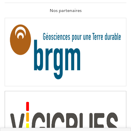
R
A
T
Nos partenaires
E
R
N
I
T
É