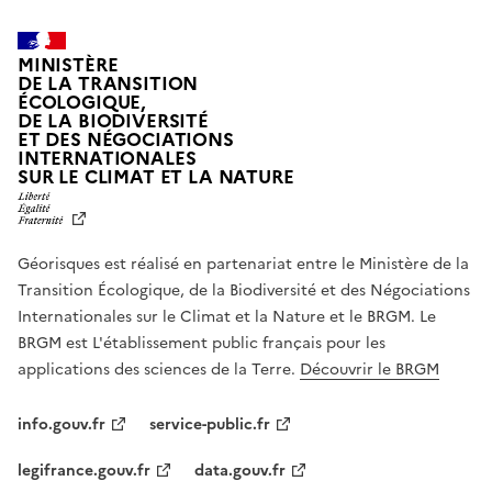
MINISTÈRE
DE LA TRANSITION
ÉCOLOGIQUE,
DE LA BIODIVERSITÉ
ET DES NÉGOCIATIONS
INTERNATIONALES
L
SUR LE CLIMAT ET LA NATURE
I
B
E
R
Géorisques est réalisé en partenariat entre le Ministère de la
T
É
Transition Écologique, de la Biodiversité et des Négociations
,
Internationales sur le Climat et la Nature et le BRGM. Le
É
G
BRGM est L'établissement public français pour les
A
applications des sciences de la Terre.
Découvrir le BRGM
L
I
T
info.gouv.fr
service-public.fr
É
,
legifrance.gouv.fr
data.gouv.fr
F