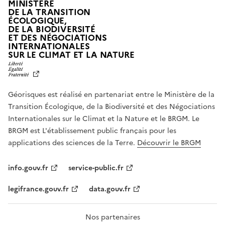
MINISTÈRE
DE LA TRANSITION
ÉCOLOGIQUE,
DE LA BIODIVERSITÉ
ET DES NÉGOCIATIONS
INTERNATIONALES
L
SUR LE CLIMAT ET LA NATURE
I
B
E
R
Géorisques est réalisé en partenariat entre le Ministère de la
T
É
Transition Écologique, de la Biodiversité et des Négociations
,
Internationales sur le Climat et la Nature et le BRGM. Le
É
G
BRGM est L'établissement public français pour les
A
applications des sciences de la Terre.
Découvrir le BRGM
L
I
T
info.gouv.fr
service-public.fr
É
,
legifrance.gouv.fr
data.gouv.fr
F
R
A
T
Nos partenaires