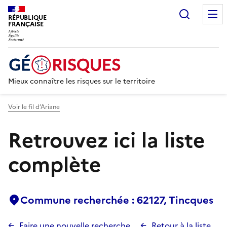
Recherc
RÉPUBLIQUE
FRANÇAISE
Mieux connaître les risques sur le territoire
Voir le fil d’Ariane
Retrouvez ici la liste
complète
Commune recherchée : 62127, Tincques
Faire une nouvelle recherche
Retour à la liste