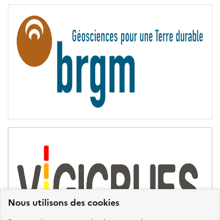
E
R
N
I
T
É
Nous utilisons des cookies