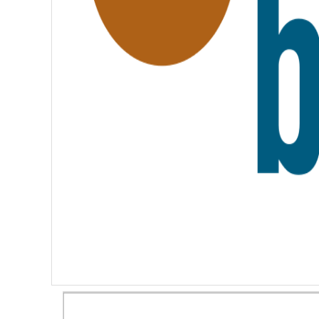
E
R
N
I
T
É