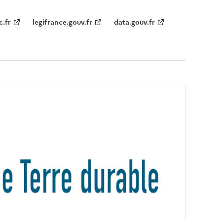
c.fr
legifrance.gouv.fr
data.gouv.fr