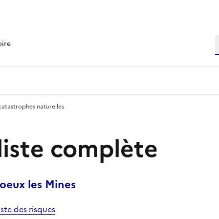
R
oire
catastrophes naturelles
 liste complète
oeux les Mines
iste des risques