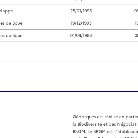
 Nappe
25/01/1995
0
ées de Boue
19/12/1993
1
ées de Boue
01/08/1983
0
Géorisques est réalisé en parte
la Biodiversité et des Négociati
BRGM. Le BRGM est L'établissem