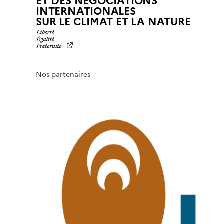
ET DES NÉGOCIATIONS
INTERNATIONALES
L
SUR LE CLIMAT ET LA NATURE
I
B
E
R
T
Nos partenaires
É
,
É
G
A
L
I
T
É
,
F
R
A
T