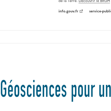
de la Terre.
Découvrir le BRGM
info.gouv.fr
service-publi