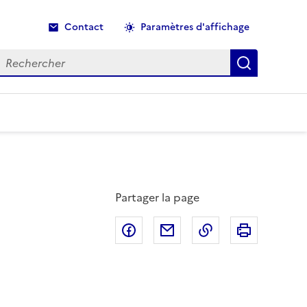
Contact
Paramètres d'affichage
echercher
Recherche
Partager la page
Partager sur Facebook
Partager par email
Copier dans le p
Imprimer