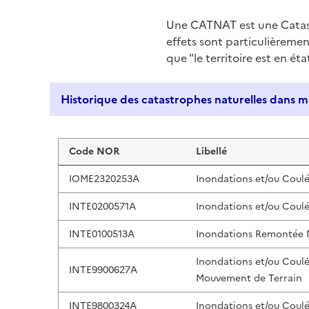
Une CATNAT est une Catas
effets sont particulièreme
que "le territoire est en ét
Liste de résultats
Code NOR
Libellé
IOME2320253A
Inondations et/ou Coul
INTE0200571A
Inondations et/ou Coul
INTE0100513A
Inondations Remontée
Inondations et/ou Coul
INTE9900627A
Mouvement de Terrain
INTE9800324A
Inondations et/ou Coul