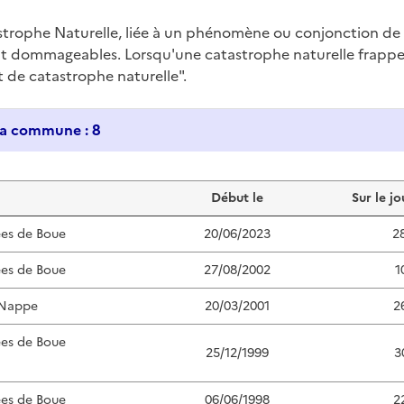
trophe Naturelle, liée à un phénomène ou conjonction d
nt dommageables. Lorsqu'une catastrophe naturelle frappe u
at de catastrophe naturelle".
Historique des catastrophes naturelles dans ma commune : 8
Début le
Sur le jo
ées de Boue
20/06/2023
2
ées de Boue
27/08/2002
1
 Nappe
20/03/2001
2
ées de Boue
25/12/1999
3
ées de Boue
06/06/1998
2