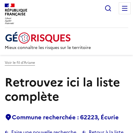
Recherc
RÉPUBLIQUE
FRANÇAISE
Mieux connaître les risques sur le territoire
Voir le fil d’Ariane
Retrouvez ici la liste
complète
Commune recherchée : 62223, Écurie
Faire une nouvelle recherche
Retour à la liste