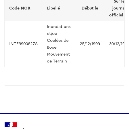
Sur le
Code NOR
Libellé
Début le
journal
officiel d
Inondations
et/ou
Coulées de
INTE9900627A
25/12/1999
30/12/199
Boue
Mouvement
de Terrain