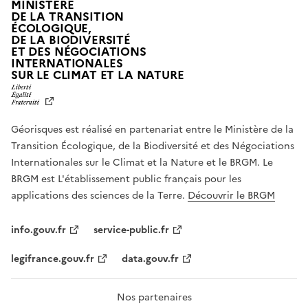
MINISTÈRE
DE LA TRANSITION
ÉCOLOGIQUE,
DE LA BIODIVERSITÉ
ET DES NÉGOCIATIONS
INTERNATIONALES
L
SUR LE CLIMAT ET LA NATURE
I
B
E
R
Géorisques est réalisé en partenariat entre le Ministère de la
T
É
Transition Écologique, de la Biodiversité et des Négociations
,
Internationales sur le Climat et la Nature et le BRGM. Le
É
G
BRGM est L'établissement public français pour les
A
applications des sciences de la Terre.
Découvrir le BRGM
L
I
T
info.gouv.fr
service-public.fr
É
,
legifrance.gouv.fr
data.gouv.fr
F
R
A
T
Nos partenaires