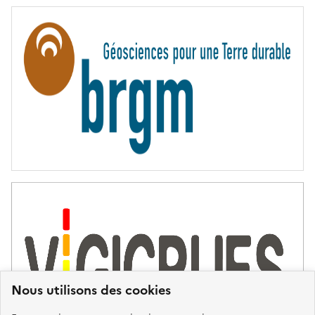
E
R
N
I
T
É
Nous utilisons des cookies