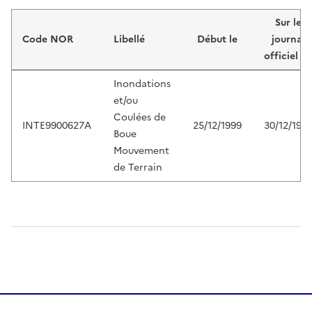
Liste de résultats
Sur le
Code NOR
Libellé
Début le
journal
officiel d
Inondations
et/ou
Coulées de
INTE9900627A
25/12/1999
30/12/199
Boue
Mouvement
de Terrain