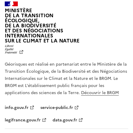
MINISTÈRE
DE LA TRANSITION
ÉCOLOGIQUE,
DE LA BIODIVERSITÉ
ET DES NÉGOCIATIONS
INTERNATIONALES
L
SUR LE CLIMAT ET LA NATURE
I
B
E
R
Géorisques est réalisé en partenariat entre le Ministère de la
T
É
Transition Écologique, de la Biodiversité et des Négociations
,
Internationales sur le Climat et la Nature et le BRGM. Le
É
G
BRGM est L'établissement public français pour les
A
applications des sciences de la Terre.
Découvrir le BRGM
L
I
T
info.gouv.fr
service-public.fr
É
,
legifrance.gouv.fr
data.gouv.fr
F
R
A