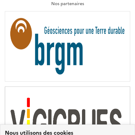
T
Nos partenaires
E
R
N
I
T
É
Nous utilisons des cookies