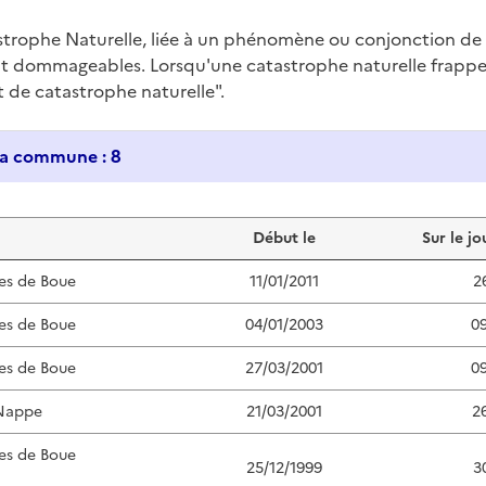
trophe Naturelle, liée à un phénomène ou conjonction d
nt dommageables. Lorsqu'une catastrophe naturelle frappe u
at de catastrophe naturelle".
Historique des catastrophes naturelles dans ma commune : 8
Début le
Sur le jo
es de Boue
11/01/2011
2
es de Boue
04/01/2003
0
es de Boue
27/03/2001
0
Nappe
21/03/2001
2
es de Boue
25/12/1999
3