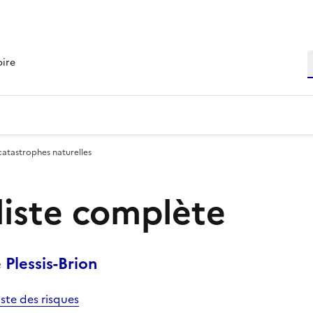
R
oire
catastrophes naturelles
 liste complète
Plessis-Brion
iste des risques