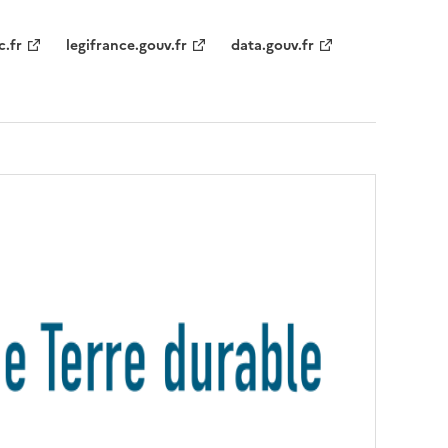
c.fr
legifrance.gouv.fr
data.gouv.fr