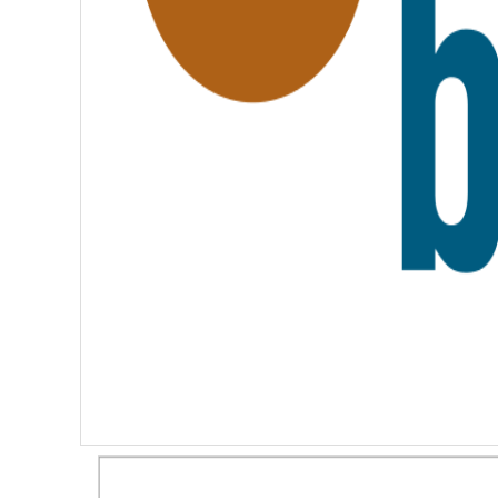
E
R
N
I
T
É