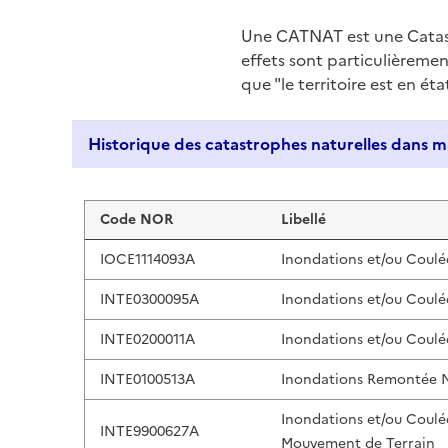
Une CATNAT est une Catas
effets sont particulièreme
que "le territoire est en ét
Liste de résultats
Code NOR
Libellé
IOCE1114093A
Inondations et/ou Coulé
INTE0300095A
Inondations et/ou Coulé
INTE0200011A
Inondations et/ou Coulé
INTE0100513A
Inondations Remontée 
Inondations et/ou Coulé
INTE9900627A
Mouvement de Terrain