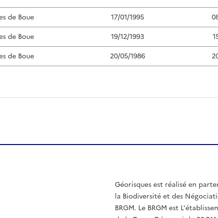
es de Boue
17/01/1995
0
es de Boue
19/12/1993
1
es de Boue
20/05/1986
2
Géorisques est réalisé en parte
la Biodiversité et des Négociati
BRGM. Le BRGM est L'établissem