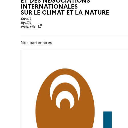
ET DES NÉGOCIATIONS
INTERNATIONALES
L
SUR LE CLIMAT ET LA NATURE
I
B
E
R
T
Nos partenaires
É
,
É
G
A
L
I
T
É
,
F
R
A
T