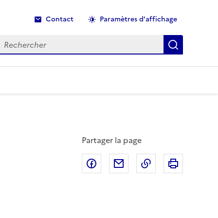
Contact
Paramètres d'affichage
echercher
Recherche
Partager la page
Partager sur Facebook
Partager par email
Copier dans le p
Imprimer