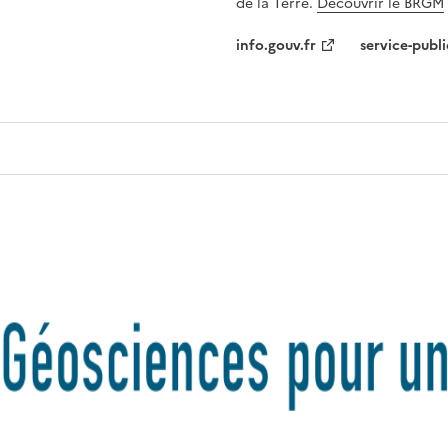
de la Terre.
Découvrir le BRGM
info.gouv.fr
service-publi