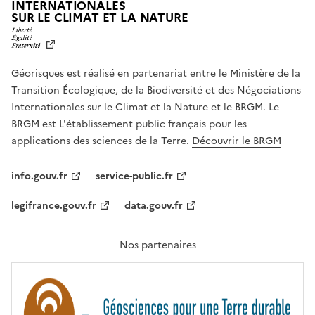
INTERNATIONALES
L
SUR LE CLIMAT ET LA NATURE
I
B
E
R
Géorisques est réalisé en partenariat entre le Ministère de la
T
É
Transition Écologique, de la Biodiversité et des Négociations
,
Internationales sur le Climat et la Nature et le BRGM. Le
É
G
BRGM est L'établissement public français pour les
A
applications des sciences de la Terre.
Découvrir le BRGM
L
I
T
info.gouv.fr
service-public.fr
É
,
legifrance.gouv.fr
data.gouv.fr
F
R
A
T
Nos partenaires
E
R
N
I
T