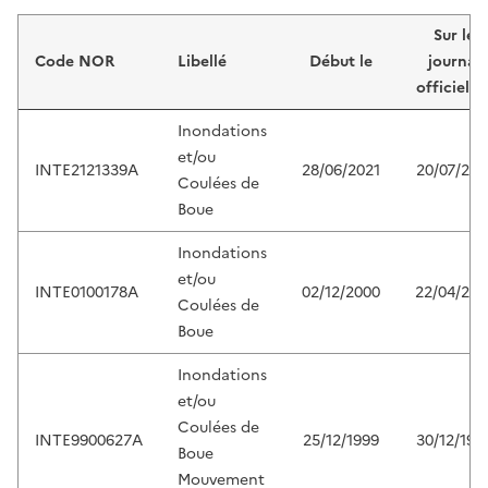
Liste de résultats
Sur le
Code NOR
Libellé
Début le
journal
officiel d
Inondations
et/ou
INTE2121339A
28/06/2021
20/07/202
Coulées de
Boue
Inondations
et/ou
INTE0100178A
02/12/2000
22/04/200
Coulées de
Boue
Inondations
et/ou
Coulées de
INTE9900627A
25/12/1999
30/12/199
Boue
Mouvement