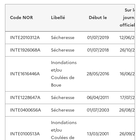
Liste de résultats
Sur le
Code NOR
Libellé
Début le
journal
officiel d
INTE2010312A
Sécheresse
01/07/2019
12/06/202
INTE1926068A
Sécheresse
01/07/2018
26/10/201
Inondations
et/ou
INTE1616446A
28/05/2016
16/06/201
Coulées de
Boue
INTE1228647A
Sécheresse
06/04/2011
17/07/201
INTE0400656A
Sécheresse
01/07/2003
26/08/200
Inondations
et/ou
INTE0100513A
13/03/2001
26/09/200
Coulées de