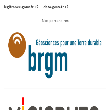
,
legifrance.gouv.fr
data.gouv.fr
F
R
A
T
Nos partenaires
E
R
N
I
T
É