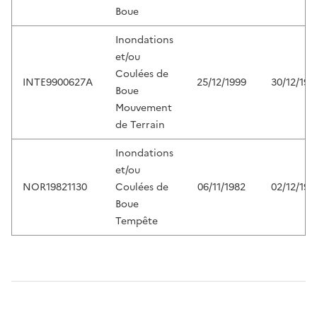
Boue
Inondations
et/ou
Coulées de
INTE9900627A
25/12/1999
30/12/199
Boue
Mouvement
de Terrain
Inondations
et/ou
NOR19821130
Coulées de
06/11/1982
02/12/198
Boue
Tempête