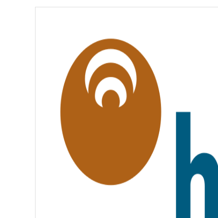
É
,
É
G
A
L
I
T
É
,
F
R
A
T
E
R
N
I
T
É