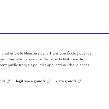
nariat entre le Ministère de la Transition Écologique, de
ons Internationales sur le Climat et la Nature et le
ent public français pour les applications des sciences
c.fr
legifrance.gouv.fr
data.gouv.fr