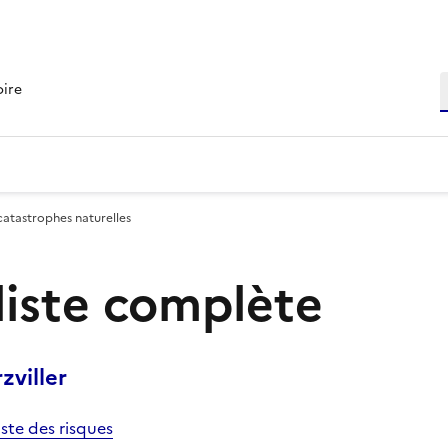
R
oire
catastrophes naturelles
 liste complète
viller
iste des risques