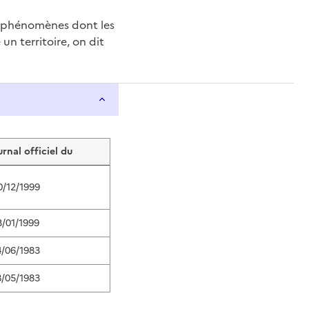
e phénomènes dont les
n territoire, on dit
urnal officiel du
0/12/1999
3/01/1999
4/06/1983
8/05/1983