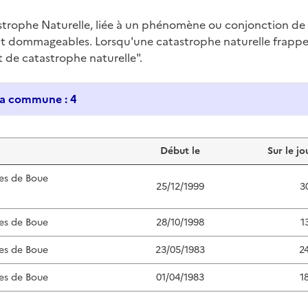
trophe Naturelle, liée à un phénomène ou conjonction d
nt dommageables. Lorsqu'une catastrophe naturelle frappe u
at de catastrophe naturelle".
Historique des catastrophes naturelles dans ma commune : 4
Début le
Sur le jo
es de Boue
25/12/1999
3
es de Boue
28/10/1998
1
es de Boue
23/05/1983
2
es de Boue
01/04/1983
1