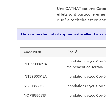
Une CATNAT est une Catas
effets sont particulièreme
que "le territoire est en ét
Liste de résultats
Code NOR
Libellé
Inondations et/ou Coulé
INTE9900627A
Mouvement de Terrain
INTE9800515A
Inondations et/ou Coulé
NOR19830621
Inondations et/ou Coulé
NOR19830516
Inondations et/ou Coulé