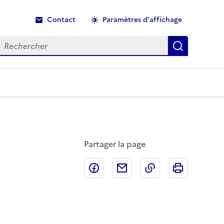
Contact
Paramètres d'affichage
echercher
Recherche
Partager la page
Partager sur Facebook
Partager par email
Copier dans le p
Imprimer