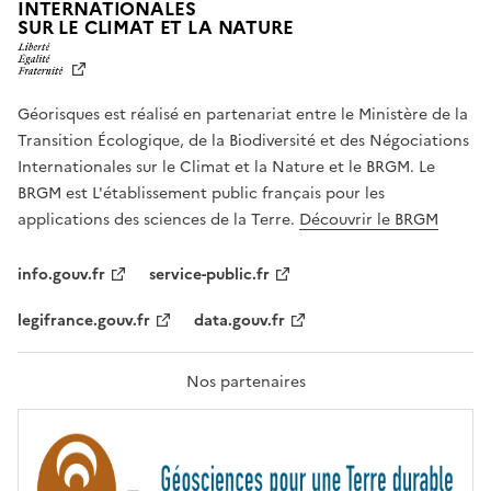
INTERNATIONALES
L
SUR LE CLIMAT ET LA NATURE
I
B
E
R
Géorisques est réalisé en partenariat entre le Ministère de la
T
É
Transition Écologique, de la Biodiversité et des Négociations
,
Internationales sur le Climat et la Nature et le BRGM. Le
É
G
BRGM est L'établissement public français pour les
A
applications des sciences de la Terre.
Découvrir le BRGM
L
I
T
info.gouv.fr
service-public.fr
É
,
legifrance.gouv.fr
data.gouv.fr
F
R
A
T
Nos partenaires
E
R
N
I
T