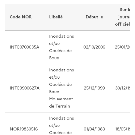
Liste de résultats
Sur le
Code NOR
Libellé
Début le
journal
officiel d
Inondations
et/ou
INTE0700035A
02/10/2006
25/01/200
Coulées de
Boue
Inondations
et/ou
Coulées de
INTE9900627A
25/12/1999
30/12/199
Boue
Mouvement
de Terrain
Inondations
et/ou
NOR19830516
01/04/1983
18/05/198
Coulées de