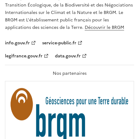
É
Transition Écologique, de la Biodiversité et des Négociations
,
Internationales sur le Climat et la Nature et le BRGM. Le
É
G
BRGM est L'établissement public français pour les
A
applications des sciences de la Terre.
Découvrir le BRGM
L
I
T
info.gouv.fr
service-public.fr
É
,
legifrance.gouv.fr
data.gouv.fr
F
R
A
T
Nos partenaires
E
R
N
I
T
É