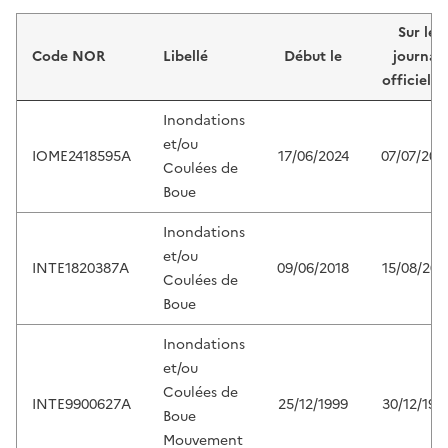
Liste de résultats
Sur le
Code NOR
Libellé
Début le
journal
officiel d
Inondations
et/ou
IOME2418595A
17/06/2024
07/07/202
Coulées de
Boue
Inondations
et/ou
INTE1820387A
09/06/2018
15/08/201
Coulées de
Boue
Inondations
et/ou
Coulées de
INTE9900627A
25/12/1999
30/12/199
Boue
Mouvement