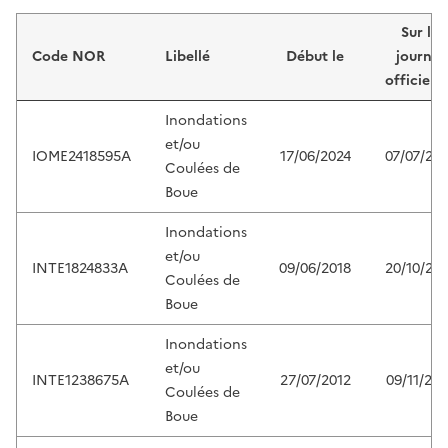
Liste de résultats
Sur le
Code NOR
Libellé
Début le
journal
officiel 
Inondations
et/ou
IOME2418595A
17/06/2024
07/07/20
Coulées de
Boue
Inondations
et/ou
INTE1824833A
09/06/2018
20/10/201
Coulées de
Boue
Inondations
et/ou
INTE1238675A
27/07/2012
09/11/201
Coulées de
Boue