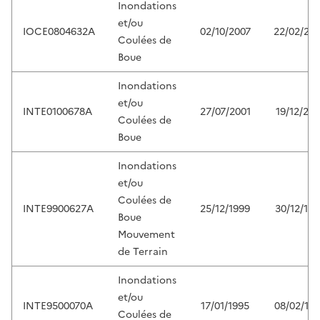
Inondations
et/ou
IOCE0804632A
02/10/2007
22/02/20
Coulées de
Boue
Inondations
et/ou
INTE0100678A
27/07/2001
19/12/200
Coulées de
Boue
Inondations
et/ou
Coulées de
INTE9900627A
25/12/1999
30/12/199
Boue
Mouvement
de Terrain
Inondations
et/ou
INTE9500070A
17/01/1995
08/02/19
Coulées de