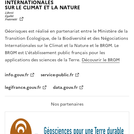
INTERNATIONALES
L
SUR LE CLIMAT ET LA NATURE
I
B
E
R
Géorisques est réalisé en partenariat entre le Ministère de la
T
É
Transition Écologique, de la Biodiversité et des Négociations
,
Internationales sur le Climat et la Nature et le BRGM. Le
É
G
BRGM est L'établissement public français pour les
A
applications des sciences de la Terre.
Découvrir le BRGM
L
I
T
info.gouv.fr
service-public.fr
É
,
legifrance.gouv.fr
data.gouv.fr
F
R
A
T
Nos partenaires
E
R
N
I
T