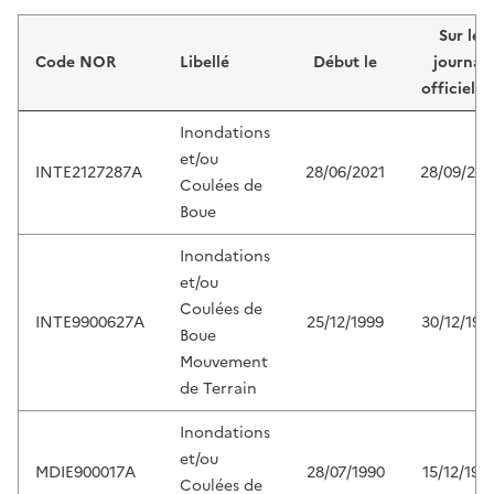
Liste de résultats
Sur le
Code NOR
Libellé
Début le
journal
officiel d
Inondations
et/ou
INTE2127287A
28/06/2021
28/09/202
Coulées de
Boue
Inondations
et/ou
Coulées de
INTE9900627A
25/12/1999
30/12/199
Boue
Mouvement
de Terrain
Inondations
et/ou
MDIE900017A
28/07/1990
15/12/199
Coulées de