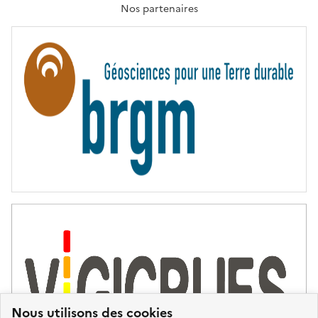
T
Nos partenaires
E
R
N
I
T
É
Nous utilisons des cookies