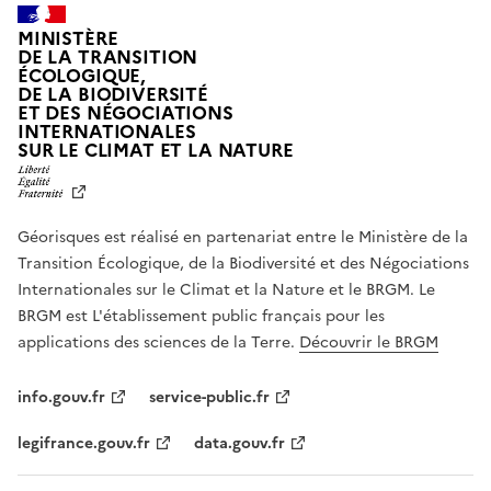
MINISTÈRE
DE LA TRANSITION
ÉCOLOGIQUE,
DE LA BIODIVERSITÉ
ET DES NÉGOCIATIONS
INTERNATIONALES
L
SUR LE CLIMAT ET LA NATURE
I
B
E
R
Géorisques est réalisé en partenariat entre le Ministère de la
T
É
Transition Écologique, de la Biodiversité et des Négociations
,
Internationales sur le Climat et la Nature et le BRGM. Le
É
G
BRGM est L'établissement public français pour les
A
applications des sciences de la Terre.
Découvrir le BRGM
L
I
T
info.gouv.fr
service-public.fr
É
,
legifrance.gouv.fr
data.gouv.fr
F
R
A