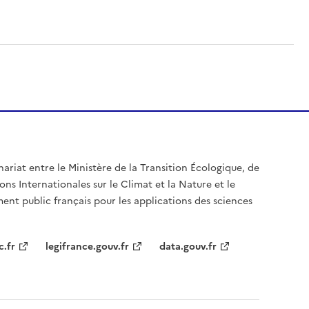
nariat entre le Ministère de la Transition Écologique, de
ons Internationales sur le Climat et la Nature et le
ent public français pour les applications des sciences
c.fr
legifrance.gouv.fr
data.gouv.fr