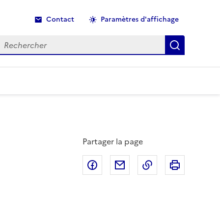
Contact
Paramètres d'affichage
echercher
Recherche
Partager la page
Partager sur Facebook
Partager par email
Copier dans le p
Imprimer