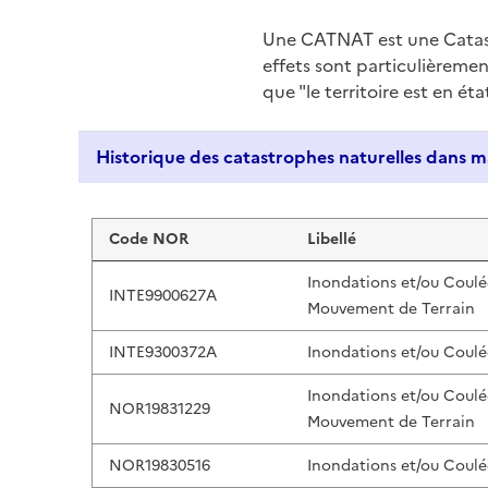
Une CATNAT est une Catas
effets sont particulièreme
que "le territoire est en ét
Liste de résultats
Code NOR
Libellé
Inondations et/ou Coulé
INTE9900627A
Mouvement de Terrain
INTE9300372A
Inondations et/ou Coulé
Inondations et/ou Coulé
NOR19831229
Mouvement de Terrain
NOR19830516
Inondations et/ou Coulé