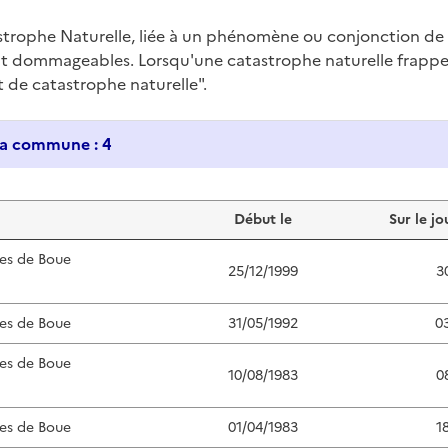
trophe Naturelle, liée à un phénomène ou conjonction d
nt dommageables. Lorsqu'une catastrophe naturelle frappe u
at de catastrophe naturelle".
Historique des catastrophes naturelles dans ma commune : 4
Début le
Sur le jo
es de Boue
25/12/1999
3
es de Boue
31/05/1992
0
es de Boue
10/08/1983
0
es de Boue
01/04/1983
1