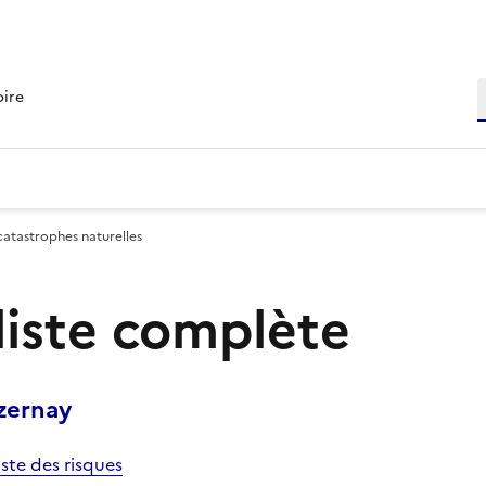
R
oire
catastrophes naturelles
 liste complète
zernay
iste des risques