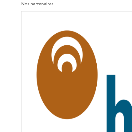
T
Nos partenaires
É
,
É
G
A
L
I
T
É
,
F
R
A
T
E
R
N
I
T
É