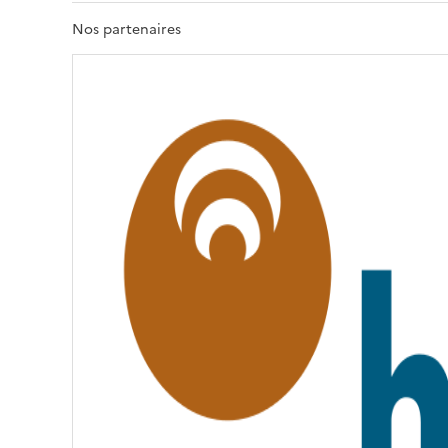
R
T
Nos partenaires
É
,
É
G
A
L
I
T
É
,
F
R
A
T
E
R
N
I
T
É