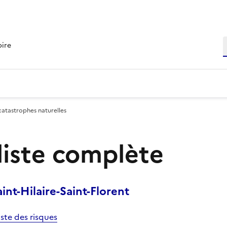
R
oire
catastrophes naturelles
 liste complète
nt-Hilaire-Saint-Florent
iste des risques