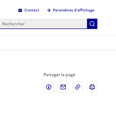
Contact
Paramètres d'affichage
echercher
Recherche
Partager la page
Partager sur Facebook
Partager par email
Copier dans le p
Imprimer