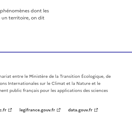
e phénomènes dont les
n territoire, on dit
nariat entre le Ministère de la Transition Écologique, de
ons Internationales sur le Climat et la Nature et le
ent public français pour les applications des sciences
c.fr
legifrance.gouv.fr
data.gouv.fr