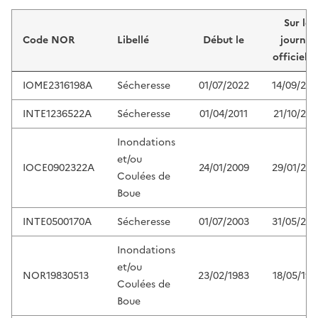
Liste de résultats
Sur le
Code NOR
Libellé
Début le
journal
officiel d
IOME2316198A
Sécheresse
01/07/2022
14/09/202
INTE1236522A
Sécheresse
01/04/2011
21/10/201
Inondations
et/ou
IOCE0902322A
24/01/2009
29/01/200
Coulées de
Boue
INTE0500170A
Sécheresse
01/07/2003
31/05/200
Inondations
et/ou
NOR19830513
23/02/1983
18/05/198
Coulées de
Boue