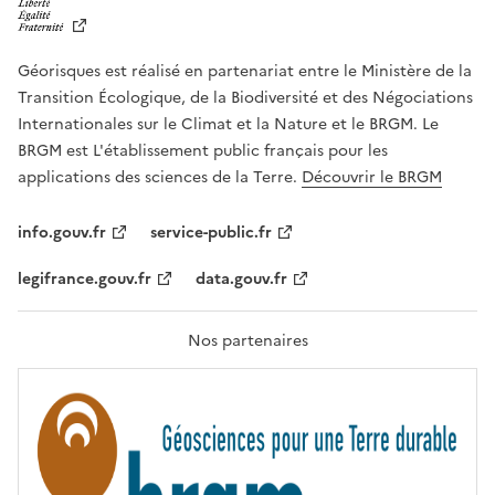
I
B
E
R
Géorisques est réalisé en partenariat entre le Ministère de la
T
É
Transition Écologique, de la Biodiversité et des Négociations
,
Internationales sur le Climat et la Nature et le BRGM. Le
É
G
BRGM est L'établissement public français pour les
A
applications des sciences de la Terre.
Découvrir le BRGM
L
I
T
info.gouv.fr
service-public.fr
É
,
legifrance.gouv.fr
data.gouv.fr
F
R
A
T
Nos partenaires
E
R
N
I
T
É