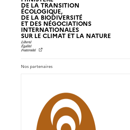
DE LA TRANSITION
ÉCOLOGIQUE,
DE LA BIODIVERSITÉ
ET DES NÉGOCIATIONS
INTERNATIONALES
L
SUR LE CLIMAT ET LA NATURE
I
B
E
R
T
Nos partenaires
É
,
É
G
A
L
I
T
É
,