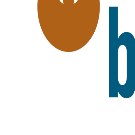
F
R
A
T
E
R
N
I
T
É