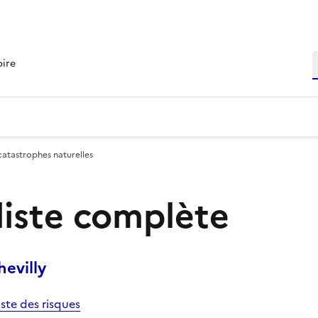
R
oire
catastrophes naturelles
 liste complète
evilly
iste des risques