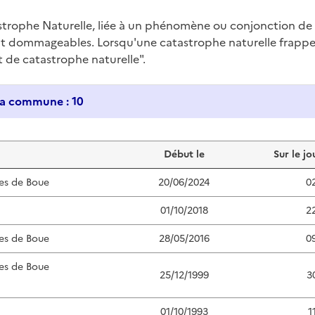
trophe Naturelle, liée à un phénomène ou conjonction d
nt dommageables. Lorsqu'une catastrophe naturelle frappe u
at de catastrophe naturelle".
Historique des catastrophes naturelles dans ma commune : 10
Début le
Sur le jo
es de Boue
20/06/2024
0
01/10/2018
2
es de Boue
28/05/2016
0
es de Boue
25/12/1999
3
01/10/1993
1