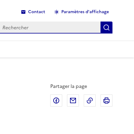
Contact
Paramètres d'affichage
echercher
Recherche
Partager la page
Partager sur Facebook
Partager par email
Copier dans le p
Imprimer