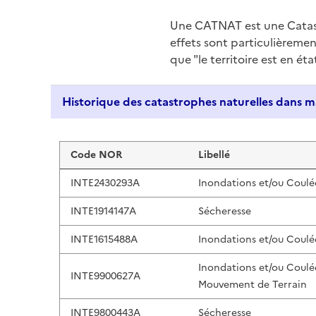
Une CATNAT est une Catas
effets sont particulièreme
que "le territoire est en ét
Liste de résultats
Code NOR
Libellé
INTE2430293A
Inondations et/ou Coulé
INTE1914147A
Sécheresse
INTE1615488A
Inondations et/ou Coulé
Inondations et/ou Coulé
INTE9900627A
Mouvement de Terrain
INTE9800443A
Sécheresse