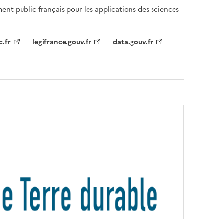
ent public français pour les applications des sciences
c.fr
legifrance.gouv.fr
data.gouv.fr