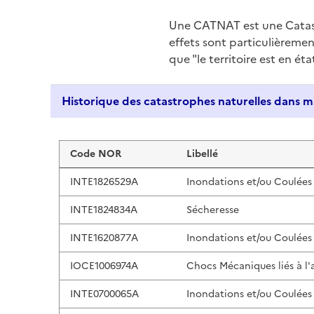
Une CATNAT est une Catas
effets sont particulièreme
que "le territoire est en ét
Liste de résultats
Code NOR
Libellé
INTE1826529A
Inondations et/ou Coulées
INTE1824834A
Sécheresse
INTE1620877A
Inondations et/ou Coulées
IOCE1006974A
Chocs Mécaniques liés à l'
INTE0700065A
Inondations et/ou Coulées