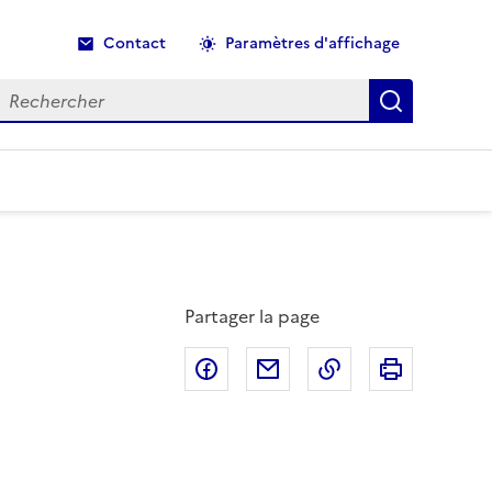
Contact
Paramètres d'affichage
echercher
Recherche
Partager la page
Partager sur Facebook
Partager par email
Copier dans le p
Imprimer