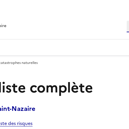
R
oire
catastrophes naturelles
 liste complète
int-Nazaire
iste des risques