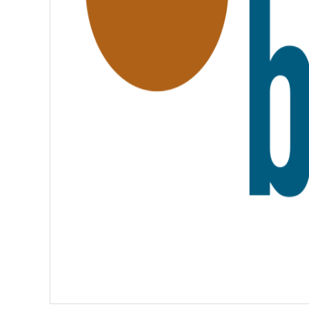
A
T
E
R
N
I
T
É