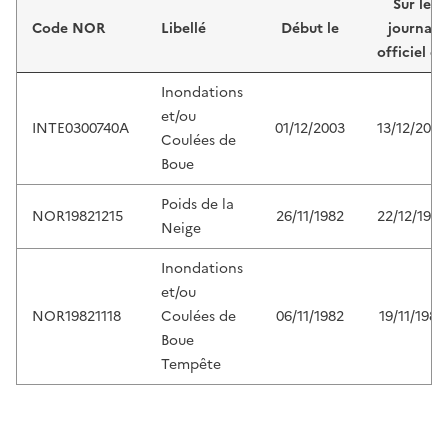
Sur le
Code NOR
Libellé
Début le
journal
officiel du
Inondations
et/ou
INTE0300740A
01/12/2003
13/12/2003
Coulées de
Boue
Poids de la
NOR19821215
26/11/1982
22/12/1982
Neige
Inondations
et/ou
NOR19821118
Coulées de
06/11/1982
19/11/1982
Boue
Tempête