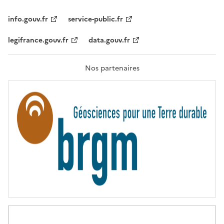
I
T
info.gouv.fr
service-public.fr
É
,
legifrance.gouv.fr
data.gouv.fr
F
R
A
T
Nos partenaires
E
R
N
I
T
É