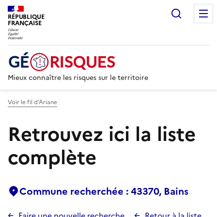
Recherc
RÉPUBLIQUE
FRANÇAISE
Mieux connaître les risques sur le territoire
Voir le fil d’Ariane
Retrouvez ici la liste
complète
Commune recherchée : 43370, Bains
Faire une nouvelle recherche
Retour à la liste