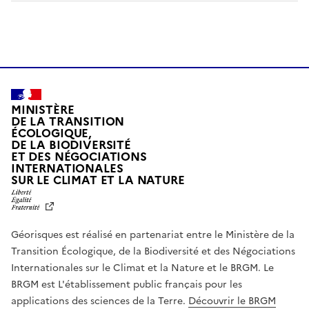
MINISTÈRE
DE LA TRANSITION
ÉCOLOGIQUE,
DE LA BIODIVERSITÉ
ET DES NÉGOCIATIONS
INTERNATIONALES
L
SUR LE CLIMAT ET LA NATURE
I
B
E
R
Géorisques est réalisé en partenariat entre le Ministère de la
T
É
Transition Écologique, de la Biodiversité et des Négociations
,
Internationales sur le Climat et la Nature et le BRGM. Le
É
G
BRGM est L'établissement public français pour les
A
applications des sciences de la Terre.
Découvrir le BRGM
L