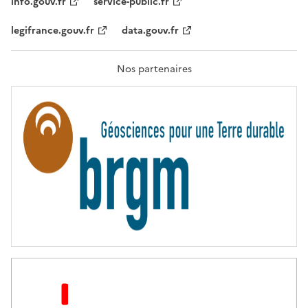
info.gouv.fr
service-public.fr
É
,
legifrance.gouv.fr
data.gouv.fr
F
R
A
T
Nos partenaires
E
R
N
I
T
É