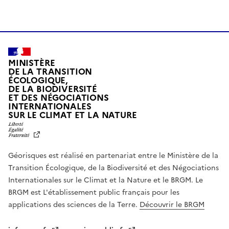
MINISTÈRE
DE LA TRANSITION
ÉCOLOGIQUE,
DE LA BIODIVERSITÉ
ET DES NÉGOCIATIONS
INTERNATIONALES
L
SUR LE CLIMAT ET LA NATURE
I
B
E
R
Géorisques est réalisé en partenariat entre le Ministère de la
T
É
Transition Écologique, de la Biodiversité et des Négociations
,
Internationales sur le Climat et la Nature et le BRGM. Le
É
G
BRGM est L'établissement public français pour les
A
applications des sciences de la Terre.
Découvrir le BRGM
L
I
T