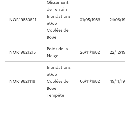
Glissement
de Terrain
Inondations
NOR19830621
01/05/1983
24/06/1983
et/ou
Coulées de
Boue
Poids de la
NOR19821215
26/11/1982
22/12/1982
Neige
Inondations
et/ou
NOR19821118
Coulées de
06/11/1982
19/11/1982
Boue
Tempête