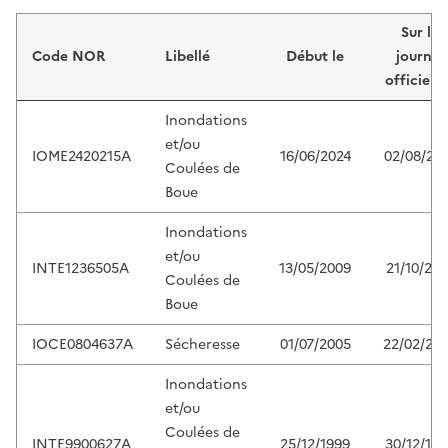
Liste de résultats
Sur le
Code NOR
Libellé
Début le
journal
officiel 
Inondations
et/ou
IOME2420215A
16/06/2024
02/08/20
Coulées de
Boue
Inondations
et/ou
INTE1236505A
13/05/2009
21/10/201
Coulées de
Boue
IOCE0804637A
Sécheresse
01/07/2005
22/02/20
Inondations
et/ou
Coulées de
INTE9900627A
25/12/1999
30/12/199