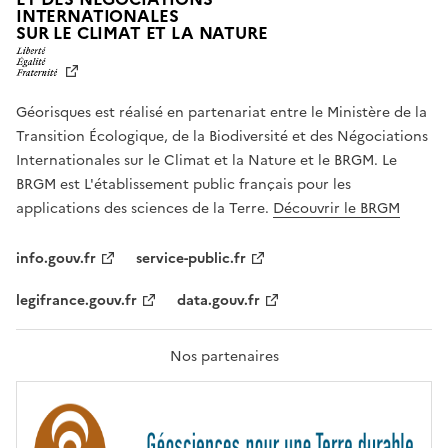
INTERNATIONALES
L
SUR LE CLIMAT ET LA NATURE
I
B
E
R
Géorisques est réalisé en partenariat entre le Ministère de la
T
É
Transition Écologique, de la Biodiversité et des Négociations
,
Internationales sur le Climat et la Nature et le BRGM. Le
É
G
BRGM est L'établissement public français pour les
A
applications des sciences de la Terre.
Découvrir le BRGM
L
I
T
info.gouv.fr
service-public.fr
É
,
legifrance.gouv.fr
data.gouv.fr
F
R
A
T
Nos partenaires
E
R
N
I
T