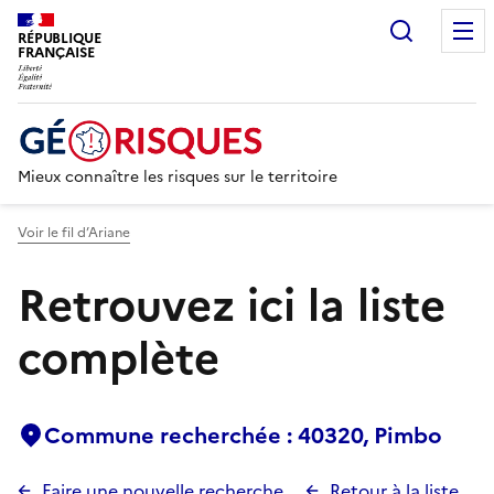
Recherc
RÉPUBLIQUE
FRANÇAISE
Mieux connaître les risques sur le territoire
Voir le fil d’Ariane
Retrouvez ici la liste
complète
Commune recherchée : 40320, Pimbo
Faire une nouvelle recherche
Retour à la liste