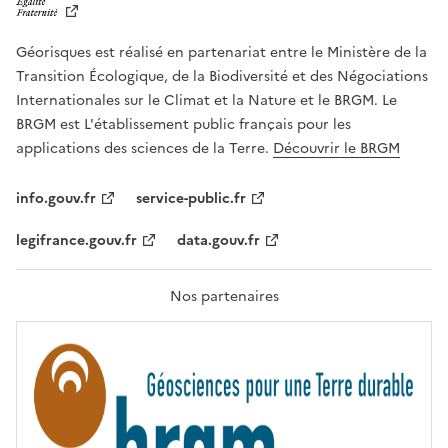
B
E
R
Géorisques est réalisé en partenariat entre le Ministère de la
T
É
Transition Écologique, de la Biodiversité et des Négociations
,
Internationales sur le Climat et la Nature et le BRGM. Le
É
G
BRGM est L'établissement public français pour les
A
applications des sciences de la Terre.
Découvrir le BRGM
L
I
T
info.gouv.fr
service-public.fr
É
,
legifrance.gouv.fr
data.gouv.fr
F
R
A
T
Nos partenaires
E
R
N
I
T
É