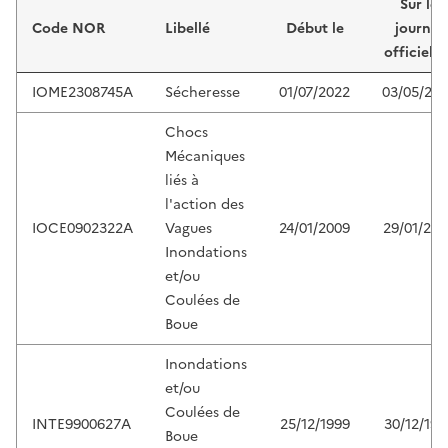
Sur le
Code NOR
Libellé
Début le
journal
officiel d
IOME2308745A
Sécheresse
01/07/2022
03/05/20
Chocs
Mécaniques
liés à
l'action des
IOCE0902322A
Vagues
24/01/2009
29/01/200
Inondations
et/ou
Coulées de
Boue
Inondations
et/ou
Coulées de
INTE9900627A
25/12/1999
30/12/199
Boue