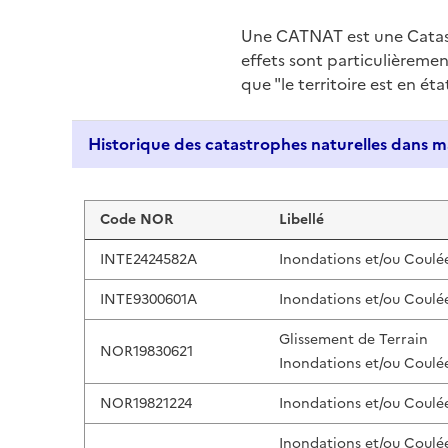
Une CATNAT est une Catas
effets sont particulièreme
que "le territoire est en ét
Liste de résultats
Code NOR
Libellé
INTE2424582A
Inondations et/ou Coulé
INTE9300601A
Inondations et/ou Coulé
Glissement de Terrain
NOR19830621
Inondations et/ou Coulé
NOR19821224
Inondations et/ou Coulé
Inondations et/ou Coulé