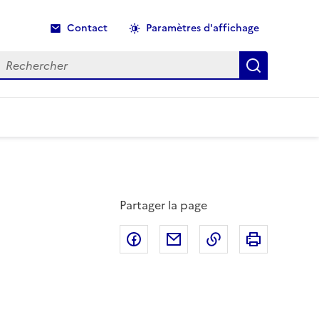
Contact
Paramètres d'affichage
echercher
Recherche
Partager la page
Partager sur Facebook
Partager par email
Copier dans le p
Imprimer