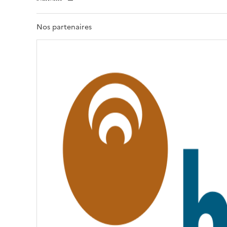
E
R
T
Nos partenaires
É
,
É
G
A
L
I
T
É
,
F
R
A
T
E
R
N
I