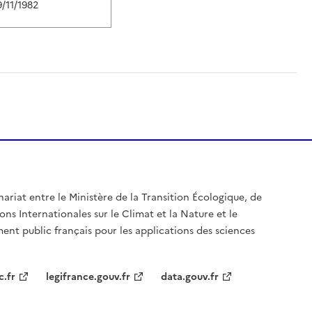
9/11/1982
nariat entre le Ministère de la Transition Écologique, de
ons Internationales sur le Climat et la Nature et le
ent public français pour les applications des sciences
c.fr
legifrance.gouv.fr
data.gouv.fr