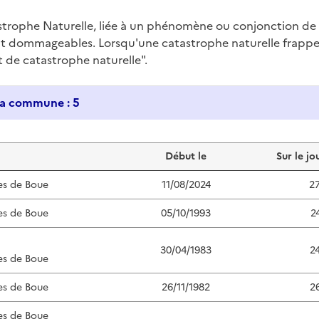
trophe Naturelle, liée à un phénomène ou conjonction d
nt dommageables. Lorsqu'une catastrophe naturelle frappe u
at de catastrophe naturelle".
Historique des catastrophes naturelles dans ma commune : 5
Début le
Sur le jo
es de Boue
11/08/2024
2
es de Boue
05/10/1993
2
30/04/1983
2
es de Boue
es de Boue
26/11/1982
2
es de Boue