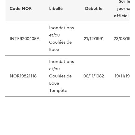
Sur le
Code NOR
Libellé
Début le
journal
officiel du
Inondations
et/ou
INTE9200405A
21/12/1991
23/08/199
Coulées de
Boue
Inondations
et/ou
NOR19821118
Coulées de
06/11/1982
19/11/1982
Boue
Tempête