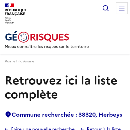
Recherc
RÉPUBLIQUE
FRANÇAISE
Mieux connaître les risques sur le territoire
Voir le fil d’Ariane
Retrouvez ici la liste
complète
Commune recherchée : 38320, Herbeys
Faire une nouvelle recherche
Retour à la liste