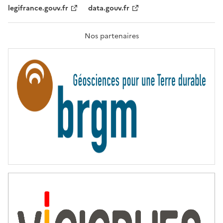
,
legifrance.gouv.fr
data.gouv.fr
F
R
A
T
Nos partenaires
E
R
N
I
T
É