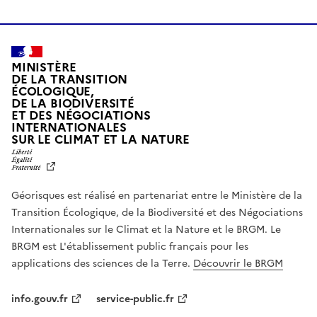
MINISTÈRE
DE LA TRANSITION
ÉCOLOGIQUE,
DE LA BIODIVERSITÉ
ET DES NÉGOCIATIONS
INTERNATIONALES
L
SUR LE CLIMAT ET LA NATURE
I
B
E
R
Géorisques est réalisé en partenariat entre le Ministère de la
T
É
Transition Écologique, de la Biodiversité et des Négociations
,
Internationales sur le Climat et la Nature et le BRGM. Le
É
G
BRGM est L'établissement public français pour les
A
applications des sciences de la Terre.
Découvrir le BRGM
L
I
T
info.gouv.fr
service-public.fr
É