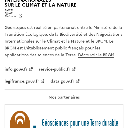
INTERNATIONALES
L
SUR LE CLIMAT ET LA NATURE
I
B
E
R
Géorisques est réalisé en partenariat entre le Ministère de la
T
É
Transition Écologique, de la Biodiversité et des Négociations
,
Internationales sur le Climat et la Nature et le BRGM. Le
É
G
BRGM est L'établissement public français pour les
A
applications des sciences de la Terre.
Découvrir le BRGM
L
I
T
info.gouv.fr
service-public.fr
É
,
legifrance.gouv.fr
data.gouv.fr
F
R
A
T
Nos partenaires
E
R
N
I
T
É