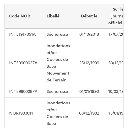
Liste de résultats
Sur le
Code NOR
Libellé
Début le
journal
officiel d
INTE1917051A
Sécheresse
01/10/2018
17/07/201
Inondations
et/ou
Coulées de
INTE9900627A
25/12/1999
30/12/199
Boue
Mouvement
de Terrain
INTE9900087A
Sécheresse
01/01/1990
10/03/199
Inondations
et/ou
NOR19830111
08/12/1982
13/01/1983
Coulées de
Boue