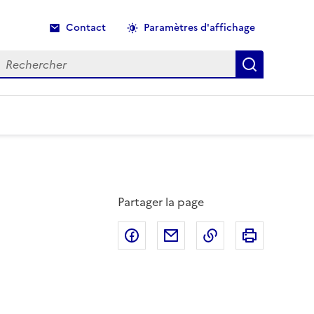
Contact
Paramètres d'affichage
echercher
Recherche
Partager la page
Partager sur Facebook
Partager par email
Copier dans le p
Imprimer