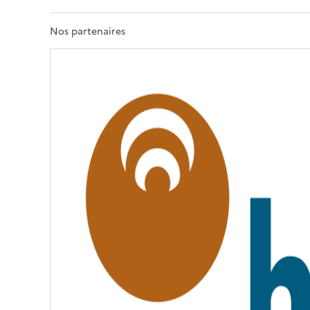
E
R
T
Nos partenaires
É
,
É
G
A
L
I
T
É
,
F
R
A
T
E
R
N
I
T