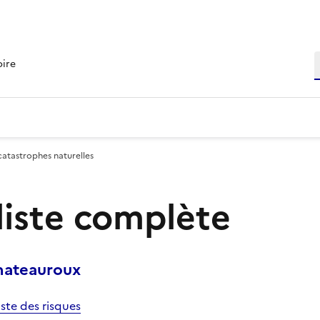
R
oire
catastrophes naturelles
 liste complète
hateauroux
iste des risques