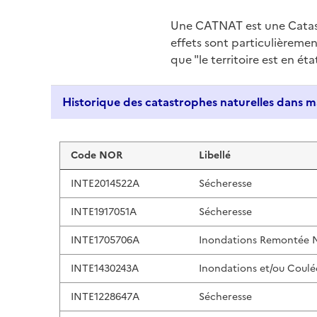
Une CATNAT est une Catas
effets sont particulièreme
que "le territoire est en ét
Liste de résultats
Code NOR
Libellé
INTE2014522A
Sécheresse
INTE1917051A
Sécheresse
INTE1705706A
Inondations Remontée 
INTE1430243A
Inondations et/ou Coulé
INTE1228647A
Sécheresse