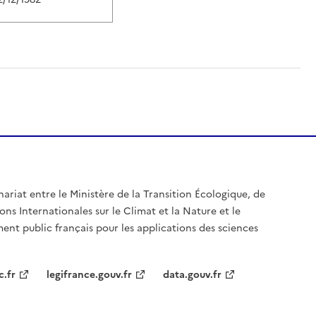
nariat entre le Ministère de la Transition Écologique, de
ons Internationales sur le Climat et la Nature et le
ent public français pour les applications des sciences
c.fr
legifrance.gouv.fr
data.gouv.fr