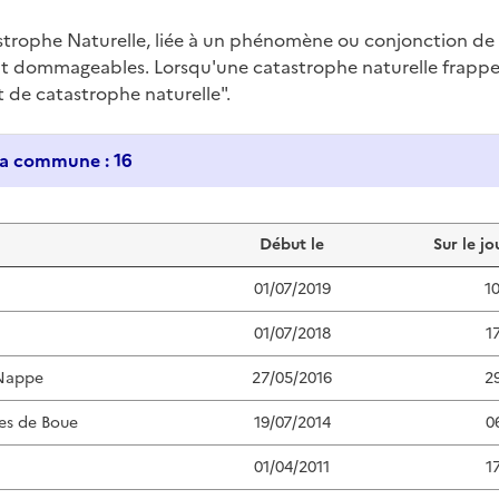
trophe Naturelle, liée à un phénomène ou conjonction d
nt dommageables. Lorsqu'une catastrophe naturelle frappe u
at de catastrophe naturelle".
Historique des catastrophes naturelles dans ma commune : 16
Début le
Sur le jo
01/07/2019
1
01/07/2018
1
Nappe
27/05/2016
2
es de Boue
19/07/2014
0
01/04/2011
1