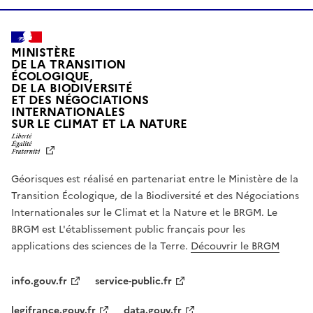
MINISTÈRE
DE LA TRANSITION
ÉCOLOGIQUE,
DE LA BIODIVERSITÉ
ET DES NÉGOCIATIONS
INTERNATIONALES
L
SUR LE CLIMAT ET LA NATURE
I
B
E
R
Géorisques est réalisé en partenariat entre le Ministère de la
T
É
Transition Écologique, de la Biodiversité et des Négociations
,
Internationales sur le Climat et la Nature et le BRGM. Le
É
G
BRGM est L'établissement public français pour les
A
applications des sciences de la Terre.
Découvrir le BRGM
L
I
T
info.gouv.fr
service-public.fr
É
,
legifrance.gouv.fr
data.gouv.fr