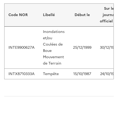
Liste de résultats
Sur le
Code NOR
Libellé
Début le
journal
officiel d
Inondations
et/ou
Coulées de
INTE9900627A
25/12/1999
30/12/199
Boue
Mouvement
de Terrain
INTX8710333A
Tempête
15/10/1987
24/10/198