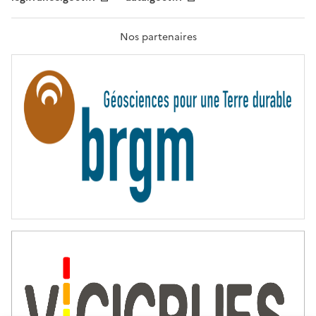
F
R
A
T
Nos partenaires
E
R
N
I
T
É